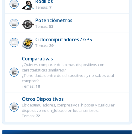
Rodillos
Temas:
7
Potenciómetros
Temas:
53
Ciclocomputadores / GPS
Temas:
29
Comparativas
¿Quieres comparar dos o mas dispositivos con
características similares?
¿Tiene dudas entre dos dispositivos y no sabes cual
comprar?
Temas:
18
Otros Dispositivos
Eltroestimuladores, compresivos, hipoxia y cualquier
dispositivo no englobado en los anteriores.
Temas:
72