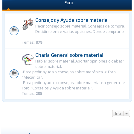
Foro
Consejos y Ayuda sobre material
Pedir consejo sobre material. Consejos de compra.
Decidirse entre varias opciones. Donde comprarlo
...
Temas:
878
Charla General sobre material
Hablar sobre material. Aportar opiniones o debatir
sobre material.
-Para pedir ayuda o consejos sobre mecánica -> Foro
"Mecánica".
-Para pedir ayuda o consejos sobre material en general ->
Foro "Consejos y Ayuda sobre material".
Temas:
205
Ir a