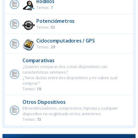
Rodillos
Temas:
7
Potenciómetros
Temas:
53
Ciclocomputadores / GPS
Temas:
29
Comparativas
¿Quieres comparar dos o mas dispositivos con
características similares?
¿Tiene dudas entre dos dispositivos y no sabes cual
comprar?
Temas:
18
Otros Dispositivos
Eltroestimuladores, compresivos, hipoxia y cualquier
dispositivo no englobado en los anteriores.
Temas:
72