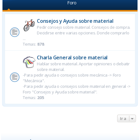
Foro
Consejos y Ayuda sobre material
Pedir consejo sobre material. Consejos de compra.
Decidirse entre varias opciones. Donde comprarlo
...
Temas:
878
Charla General sobre material
Hablar sobre material. Aportar opiniones o debatir
sobre material.
-Para pedir ayuda o consejos sobre mecánica -> Foro
"Mecánica".
-Para pedir ayuda o consejos sobre material en general ->
Foro "Consejos y Ayuda sobre material".
Temas:
205
Ir a