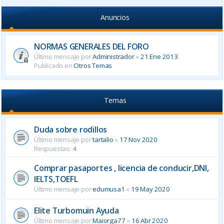
Anuncios
NORMAS GENERALES DEL FORO
Último mensaje por
Administrador
«
21 Ene 2013
Publicado en
Otros Temas
Temas
Duda sobre rodillos
Último mensaje por
tartalio
«
17 Nov 2020
Respuestas:
4
Comprar pasaportes , licencia de conducir,DNI,
IELTS,TOEFL
Último mensaje por
edumusa1
«
19 May 2020
Elite Turbomuin Ayuda
Último mensaje por
Maiorga77
«
16 Abr 2020