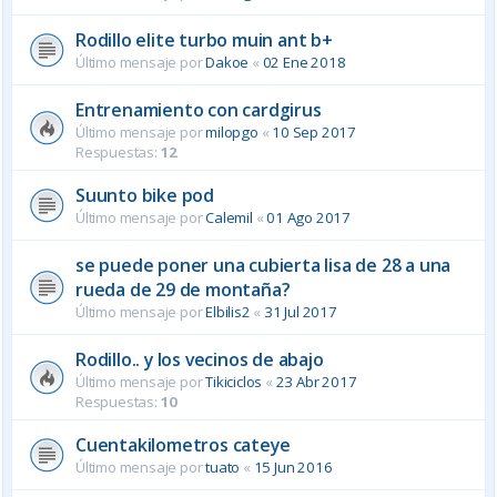
Rodillo elite turbo muin ant b+
Último mensaje por
Dakoe
«
02 Ene 2018
Entrenamiento con cardgirus
Último mensaje por
milopgo
«
10 Sep 2017
Respuestas:
12
Suunto bike pod
Último mensaje por
Calemil
«
01 Ago 2017
se puede poner una cubierta lisa de 28 a una
rueda de 29 de montaña?
Último mensaje por
Elbilis2
«
31 Jul 2017
Rodillo.. y los vecinos de abajo
Último mensaje por
Tikiciclos
«
23 Abr 2017
Respuestas:
10
Cuentakilometros cateye
Último mensaje por
tuato
«
15 Jun 2016