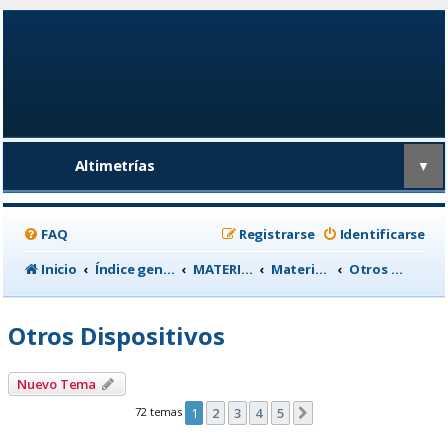
Altimetrías
▼
FAQ
Registrarse
Identificarse
Inicio
Índice general
MATERIAL CICLISTA
Material para Entrenamiento
Otros Dispositivos
Otros Dispositivos
Nuevo Tema
72 temas
1
2
3
4
5
Siguiente