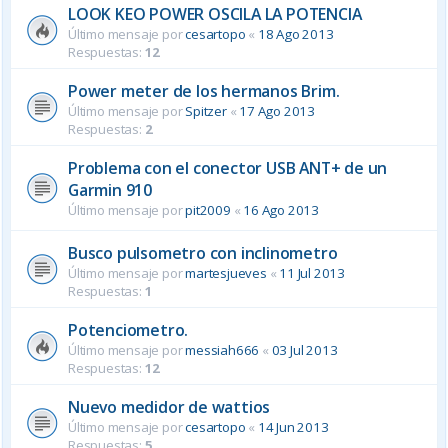
LOOK KEO POWER OSCILA LA POTENCIA
Último mensaje por
cesartopo
«
18 Ago 2013
Respuestas:
12
Power meter de los hermanos Brim.
Último mensaje por
Spitzer
«
17 Ago 2013
Respuestas:
2
Problema con el conector USB ANT+ de un
Garmin 910
Último mensaje por
pit2009
«
16 Ago 2013
Busco pulsometro con inclinometro
Último mensaje por
martesjueves
«
11 Jul 2013
Respuestas:
1
Potenciometro.
Último mensaje por
messiah666
«
03 Jul 2013
Respuestas:
12
Nuevo medidor de wattios
Último mensaje por
cesartopo
«
14 Jun 2013
Respuestas:
5