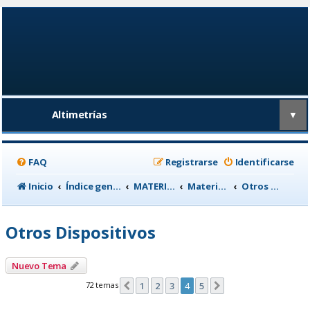
Altimetrías
▼
FAQ
Registrarse
Identificarse
Inicio
Índice general
MATERIAL CICLISTA
Material para Entrenamiento
Otros Dispositivos
Otros Dispositivos
Nuevo Tema
72 temas
1
2
3
4
5
Anterior
Siguiente