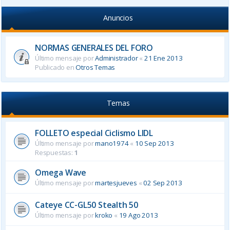
Anuncios
NORMAS GENERALES DEL FORO
Último mensaje por
Administrador
«
21 Ene 2013
Publicado en
Otros Temas
Temas
FOLLETO especial Ciclismo LIDL
Último mensaje por
mano1974
«
10 Sep 2013
Respuestas:
1
Omega Wave
Último mensaje por
martesjueves
«
02 Sep 2013
Cateye CC-GL50 Stealth 50
Último mensaje por
kroko
«
19 Ago 2013