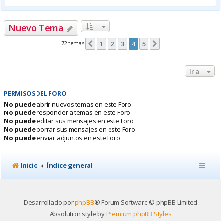
Nuevo Tema
72 temas
1
2
3
4
5
Anterior
Siguiente
Ir a
PERMISOS DEL FORO
No puede
abrir nuevos temas en este Foro
No puede
responder a temas en este Foro
No puede
editar sus mensajes en este Foro
No puede
borrar sus mensajes en este Foro
No puede
enviar adjuntos en este Foro
Inicio
Índice general
Desarrollado por
phpBB
® Forum Software © phpBB Limited
Absolution style by
Premium phpBB Styles