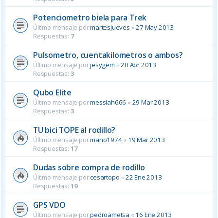
Potenciometro biela para Trek
Último mensaje por
martesjueves
«
27 May 2013
Respuestas:
7
Pulsometro, cuentakilometros o ambos?
Último mensaje por
jesygem
«
20 Abr 2013
Respuestas:
3
Qubo Elite
Último mensaje por
messiah666
«
29 Mar 2013
Respuestas:
3
TU bici TOPE al rodillo?
Último mensaje por
mano1974
«
19 Mar 2013
Respuestas:
17
Dudas sobre compra de rodillo
Último mensaje por
cesartopo
«
22 Ene 2013
Respuestas:
19
GPS VDO
Último mensaje por
pedroametsa
«
16 Ene 2013