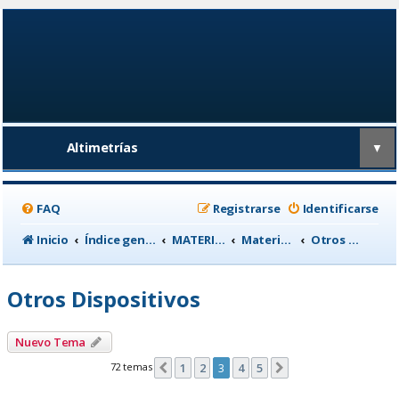
Altimetrías
▼
FAQ
Registrarse
Identificarse
Inicio
Índice general
MATERIAL CICLISTA
Material para Entrenamiento
Otros Dispositivos
Otros Dispositivos
Nuevo Tema
72 temas
1
2
3
4
5
Anterior
Siguiente