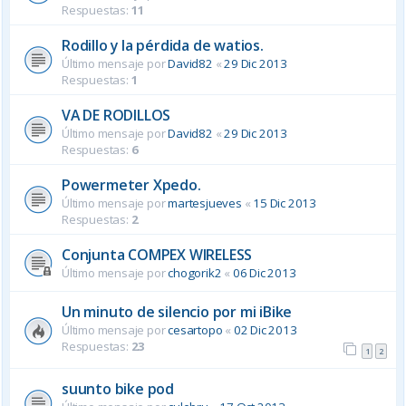
Respuestas:
11
Rodillo y la pérdida de watios.
Último mensaje por
David82
«
29 Dic 2013
Respuestas:
1
VA DE RODILLOS
Último mensaje por
David82
«
29 Dic 2013
Respuestas:
6
Powermeter Xpedo.
Último mensaje por
martesjueves
«
15 Dic 2013
Respuestas:
2
Conjunta COMPEX WIRELESS
Último mensaje por
chogorik2
«
06 Dic 2013
Un minuto de silencio por mi iBike
Último mensaje por
cesartopo
«
02 Dic 2013
Respuestas:
23
1
2
suunto bike pod