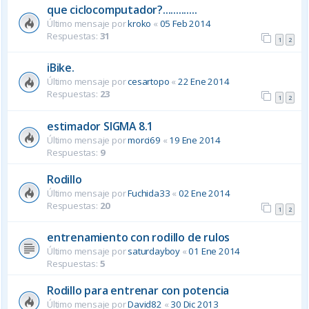
que ciclocomputador?.............
Último mensaje por
kroko
«
05 Feb 2014
Respuestas:
31
1
2
iBike.
Último mensaje por
cesartopo
«
22 Ene 2014
Respuestas:
23
1
2
estimador SIGMA 8.1
Último mensaje por
morci69
«
19 Ene 2014
Respuestas:
9
Rodillo
Último mensaje por
Fuchida33
«
02 Ene 2014
Respuestas:
20
1
2
entrenamiento con rodillo de rulos
Último mensaje por
saturdayboy
«
01 Ene 2014
Respuestas:
5
Rodillo para entrenar con potencia
Último mensaje por
David82
«
30 Dic 2013