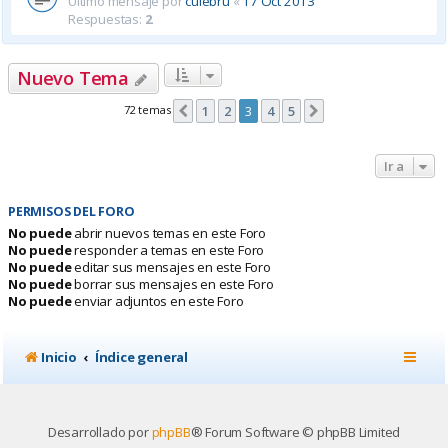
Último mensaje por
culebru
«
17 Oct 2013
Respuestas:
2
Nuevo Tema
72 temas
1
2
3
4
5
Anterior
Siguiente
Ir a
PERMISOS DEL FORO
No puede
abrir nuevos temas en este Foro
No puede
responder a temas en este Foro
No puede
editar sus mensajes en este Foro
No puede
borrar sus mensajes en este Foro
No puede
enviar adjuntos en este Foro
Inicio
Índice general
Desarrollado por
phpBB
® Forum Software © phpBB Limited