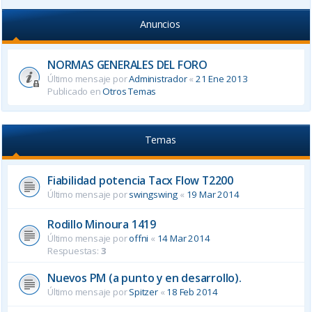
Anuncios
NORMAS GENERALES DEL FORO
Último mensaje por
Administrador
«
21 Ene 2013
Publicado en
Otros Temas
Temas
Fiabilidad potencia Tacx Flow T2200
Último mensaje por
swingswing
«
19 Mar 2014
Rodillo Minoura 1419
Último mensaje por
offni
«
14 Mar 2014
Respuestas:
3
Nuevos PM (a punto y en desarrollo).
Último mensaje por
Spitzer
«
18 Feb 2014