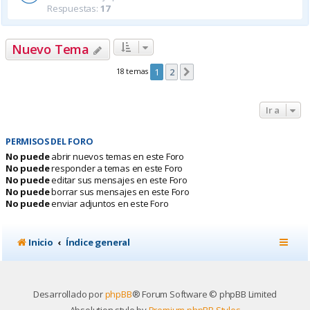
Respuestas:
17
Nuevo Tema
18 temas
1
2
Siguiente
Ir a
PERMISOS DEL FORO
No puede
abrir nuevos temas en este Foro
No puede
responder a temas en este Foro
No puede
editar sus mensajes en este Foro
No puede
borrar sus mensajes en este Foro
No puede
enviar adjuntos en este Foro
Inicio
Índice general
Desarrollado por
phpBB
® Forum Software © phpBB Limited
Absolution style by
Premium phpBB Styles