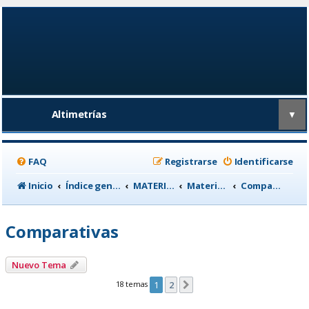
Altimetrías
▼
FAQ
Registrarse
Identificarse
Inicio
Índice general
MATERIAL CICLISTA
Material para Entrenamiento
Comparativas
Comparativas
Nuevo Tema
18 temas
1
2
Siguiente