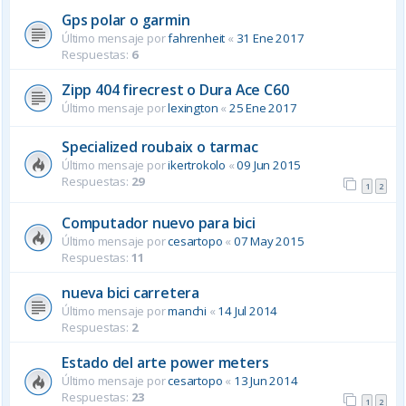
Gps polar o garmin
Último mensaje por
fahrenheit
«
31 Ene 2017
Respuestas:
6
Zipp 404 firecrest o Dura Ace C60
Último mensaje por
lexington
«
25 Ene 2017
Specialized roubaix o tarmac
Último mensaje por
ikertrokolo
«
09 Jun 2015
Respuestas:
29
1
2
Computador nuevo para bici
Último mensaje por
cesartopo
«
07 May 2015
Respuestas:
11
nueva bici carretera
Último mensaje por
manchi
«
14 Jul 2014
Respuestas:
2
Estado del arte power meters
Último mensaje por
cesartopo
«
13 Jun 2014
Respuestas:
23
1
2