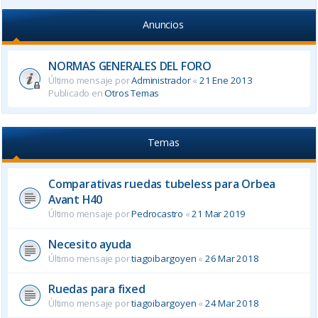
Anuncios
NORMAS GENERALES DEL FORO
Último mensaje por
Administrador
«
21 Ene 2013
Publicado en
Otros Temas
Temas
Comparativas ruedas tubeless para Orbea
Avant H40
Último mensaje por
Pedrocastro
«
21 Mar 2019
Necesito ayuda
Último mensaje por
tiagoibargoyen
«
26 Mar 2018
Ruedas para fixed
Último mensaje por
tiagoibargoyen
«
24 Mar 2018