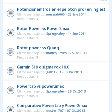
Potenciónemtros en el pelotón pro (en inglés)
Último mensaje por
messiah666
«
22 Ene 2014
Respuestas:
3
Rotor Power vs Power2max
Último mensaje por
Springvalley
«
14 Ene 2014
Respuestas:
9
Rotor power vs Quarq
Último mensaje por
martesjueves
«
25 Dic 2013
Respuestas:
5
Garmin 510 o sigma rox 10.0
Último mensaje por
gallo1981
«
02 Dic 2013
Respuestas:
4
Powertap vs power2max
Último mensaje por
Springvalley
«
23 Oct 2013
Respuestas:
6
Comparativo Powertap y Power2max
Último mensaje por
destro1707
«
07 Oct 2013