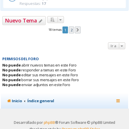
Respuestas:
17
Nuevo Tema
18 temas
1
2
Siguiente
Ir a
PERMISOS DEL FORO
No puede
abrir nuevos temas en este Foro
No puede
responder a temas en este Foro
No puede
editar sus mensajes en este Foro
No puede
borrar sus mensajes en este Foro
No puede
enviar adjuntos en este Foro
Inicio
Índice general
Desarrollado por
phpBB
® Forum Software © phpBB Limited
Absolution style by
Premium phpBB Styles