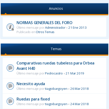
Anuncios
NORMAS GENERALES DEL FORO
Último mensaje por
Administrador
«
21 Ene 2013
Publicado en
Otros Temas
Temas
Comparativas ruedas tubeless para Orbea
Avant H40
Último mensaje por
Pedrocastro
«
21 Mar 2019
Necesito ayuda
Último mensaje por
tiagoibargoyen
«
26 Mar 2018
Ruedas para fixed
Último mensaje por
tiagoibargoyen
«
24 Mar 2018