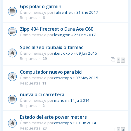
Gps polar o garmin
Último mensaje por
fahrenheit
«
31 Ene 2017
Respuestas:
6
Zipp 404 firecrest o Dura Ace C60
Último mensaje por
lexington
«
25 Ene 2017
Specialized roubaix o tarmac
Último mensaje por
ikertrokolo
«
09 Jun 2015
Respuestas:
29
1
2
Computador nuevo para bici
Último mensaje por
cesartopo
«
07 May 2015
Respuestas:
11
nueva bici carretera
Último mensaje por
manchi
«
14 Jul 2014
Respuestas:
2
Estado del arte power meters
Último mensaje por
cesartopo
«
13 Jun 2014
Respuestas:
23
1
2