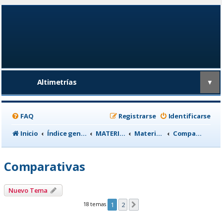
Altimetrías
▼
FAQ
Registrarse
Identificarse
Inicio
Índice general
MATERIAL CICLISTA
Material para Entrenamiento
Comparativas
Comparativas
Nuevo Tema
18 temas
1
2
Siguiente