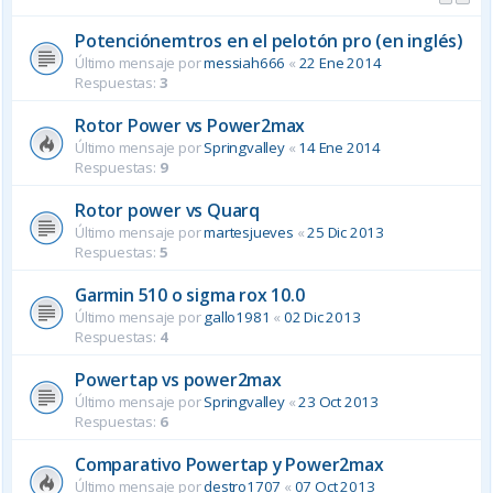
Potenciónemtros en el pelotón pro (en inglés)
Último mensaje por
messiah666
«
22 Ene 2014
Respuestas:
3
Rotor Power vs Power2max
Último mensaje por
Springvalley
«
14 Ene 2014
Respuestas:
9
Rotor power vs Quarq
Último mensaje por
martesjueves
«
25 Dic 2013
Respuestas:
5
Garmin 510 o sigma rox 10.0
Último mensaje por
gallo1981
«
02 Dic 2013
Respuestas:
4
Powertap vs power2max
Último mensaje por
Springvalley
«
23 Oct 2013
Respuestas:
6
Comparativo Powertap y Power2max
Último mensaje por
destro1707
«
07 Oct 2013