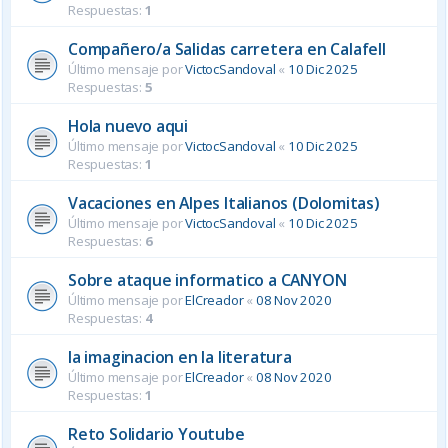
Respuestas:
1
Compañero/a Salidas carretera en Calafell
Último mensaje por
VictocSandoval
«
10 Dic 2025
Respuestas:
5
Hola nuevo aqui
Último mensaje por
VictocSandoval
«
10 Dic 2025
Respuestas:
1
Vacaciones en Alpes Italianos (Dolomitas)
Último mensaje por
VictocSandoval
«
10 Dic 2025
Respuestas:
6
Sobre ataque informatico a CANYON
Último mensaje por
ElCreador
«
08 Nov 2020
Respuestas:
4
la imaginacion en la literatura
Último mensaje por
ElCreador
«
08 Nov 2020
Respuestas:
1
Reto Solidario Youtube