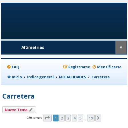
Altimetrías
▼
FAQ
Registrarse
Identificarse
Inicio
Índice general
MODALIDADES
Carretera
Carretera
Nuevo Tema
Página
1
de
19
280 temas
1
2
3
4
5
19
Siguiente
…