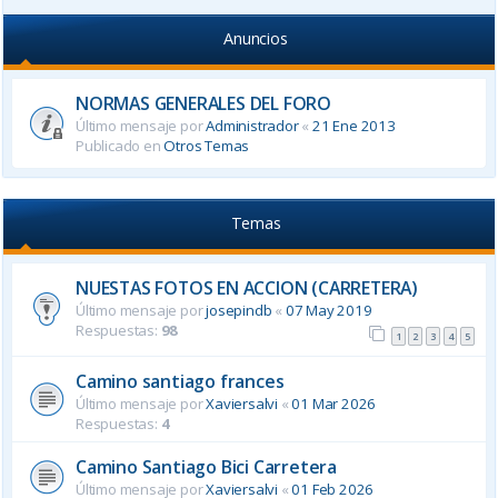
Anuncios
NORMAS GENERALES DEL FORO
Último mensaje por
Administrador
«
21 Ene 2013
Publicado en
Otros Temas
Temas
NUESTAS FOTOS EN ACCION (CARRETERA)
Último mensaje por
josepindb
«
07 May 2019
Respuestas:
98
1
2
3
4
5
Camino santiago frances
Último mensaje por
Xaviersalvi
«
01 Mar 2026
Respuestas:
4
Camino Santiago Bici Carretera
Último mensaje por
Xaviersalvi
«
01 Feb 2026