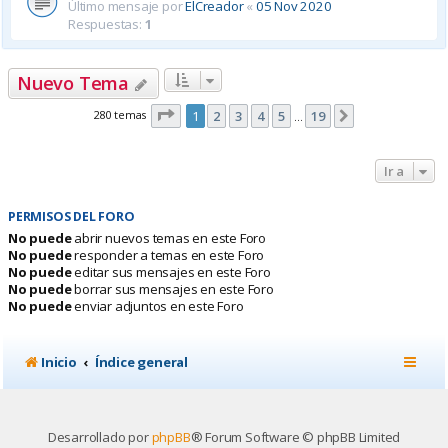
Último mensaje por
ElCreador
«
05 Nov 2020
Respuestas:
1
Nuevo Tema
Página
1
de
19
280 temas
1
2
3
4
5
19
Siguiente
…
Ir a
PERMISOS DEL FORO
No puede
abrir nuevos temas en este Foro
No puede
responder a temas en este Foro
No puede
editar sus mensajes en este Foro
No puede
borrar sus mensajes en este Foro
No puede
enviar adjuntos en este Foro
Inicio
Índice general
Desarrollado por
phpBB
® Forum Software © phpBB Limited