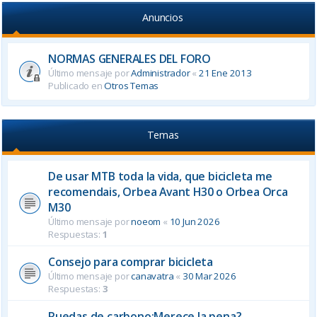
Anuncios
NORMAS GENERALES DEL FORO
Último mensaje por
Administrador
«
21 Ene 2013
Publicado en
Otros Temas
Temas
De usar MTB toda la vida, que bicicleta me
recomendais, Orbea Avant H30 o Orbea Orca
M30
Último mensaje por
noeom
«
10 Jun 2026
Respuestas:
1
Consejo para comprar bicicleta
Último mensaje por
canavatra
«
30 Mar 2026
Respuestas:
3
Ruedas de carbono:Merece la pena?