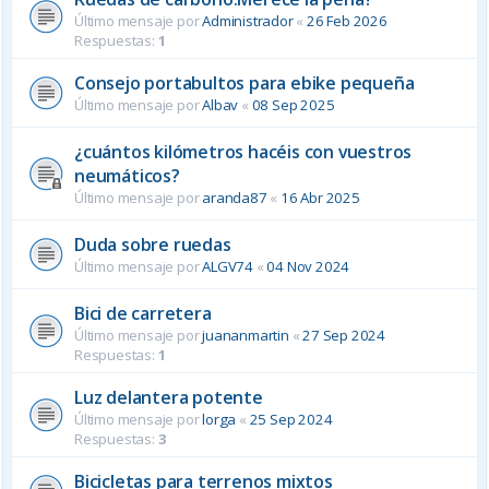
Último mensaje por
Administrador
«
26 Feb 2026
Respuestas:
1
Consejo portabultos para ebike pequeña
Último mensaje por
Albav
«
08 Sep 2025
¿cuántos kilómetros hacéis con vuestros
neumáticos?
Último mensaje por
aranda87
«
16 Abr 2025
Duda sobre ruedas
Último mensaje por
ALGV74
«
04 Nov 2024
Bici de carretera
Último mensaje por
juananmartin
«
27 Sep 2024
Respuestas:
1
Luz delantera potente
Último mensaje por
lorga
«
25 Sep 2024
Respuestas:
3
Bicicletas para terrenos mixtos