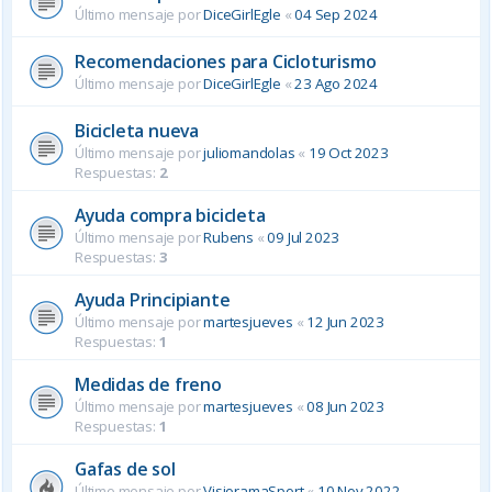
Último mensaje por
DiceGirlEgle
«
04 Sep 2024
Recomendaciones para Cicloturismo
Último mensaje por
DiceGirlEgle
«
23 Ago 2024
Bicicleta nueva
Último mensaje por
juliomandolas
«
19 Oct 2023
Respuestas:
2
Ayuda compra bicicleta
Último mensaje por
Rubens
«
09 Jul 2023
Respuestas:
3
Ayuda Principiante
Último mensaje por
martesjueves
«
12 Jun 2023
Respuestas:
1
Medidas de freno
Último mensaje por
martesjueves
«
08 Jun 2023
Respuestas:
1
Gafas de sol
Último mensaje por
VisioramaSport
«
10 Nov 2022