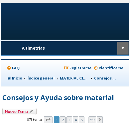
Altimetrías
▼
FAQ
Registrarse
Identificarse
Inicio
Índice general
MATERIAL CICLISTA
Consejos y Ayuda sobre material
Consejos y Ayuda sobre material
Nuevo Tema
Página
1
de
59
878 temas
1
2
3
4
5
59
Siguiente
…