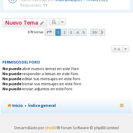
Respuestas:
11
Nuevo Tema
Página
1
de
59
878 temas
1
2
3
4
5
59
Siguiente
…
Ir a
PERMISOS DEL FORO
No puede
abrir nuevos temas en este Foro
No puede
responder a temas en este Foro
No puede
editar sus mensajes en este Foro
No puede
borrar sus mensajes en este Foro
No puede
enviar adjuntos en este Foro
Inicio
Índice general
Desarrollado por
phpBB
® Forum Software © phpBB Limited