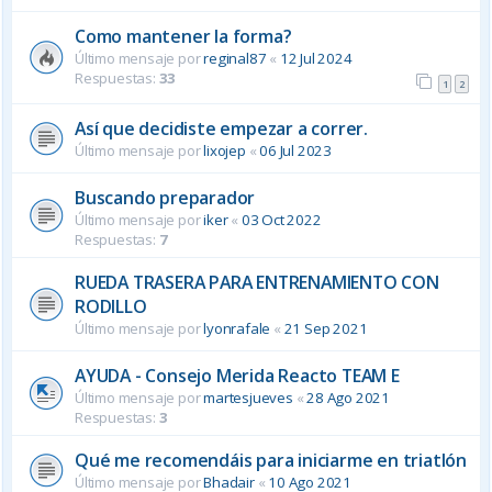
Como mantener la forma?
Último mensaje por
reginal87
«
12 Jul 2024
Respuestas:
33
1
2
Así que decidiste empezar a correr.
Último mensaje por
lixojep
«
06 Jul 2023
Buscando preparador
Último mensaje por
iker
«
03 Oct 2022
Respuestas:
7
RUEDA TRASERA PARA ENTRENAMIENTO CON
RODILLO
Último mensaje por
lyonrafale
«
21 Sep 2021
AYUDA - Consejo Merida Reacto TEAM E
Último mensaje por
martesjueves
«
28 Ago 2021
Respuestas:
3
Qué me recomendáis para iniciarme en triatlón
Último mensaje por
Bhadair
«
10 Ago 2021