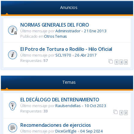
Anuncios
NORMAS GENERALES DEL FORO
Último mensaje por
Administrador
«
21 Ene 2013
Publicado en
Otros Temas
El Potro de Tortura o Rodillo - Hilo Oficial
Último mensaje por
SCL1970
«
26 Abr 2017
Respuestas:
57
1
2
3
Temas
EL DECÁLOGO DEL ENTRENAMIENTO
Último mensaje por
Raulsendellas
«
10 Oct 2023
Respuestas:
33
1
2
Recomendaciones de ejercicios
Último mensaje por
DiceGirlEgle
«
04 Sep 2024