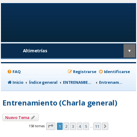
Altimetrías
▼
FAQ
Registrarse
Identificarse
Inicio
Índice general
ENTRENAMIENTO, medicina deportiva y nutrición
Entrenamiento (Charla general)
Entrenamiento (Charla general)
Nuevo Tema
Página
1
de
11
158 temas
1
2
3
4
5
11
Siguiente
…