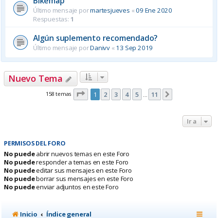
Bikemap
Último mensaje por
martesjueves
«
09 Ene 2020
Respuestas:
1
Algún suplemento recomendado?
Último mensaje por
Danivv
«
13 Sep 2019
Nuevo Tema
Página
1
de
11
158 temas
1
2
3
4
5
11
Siguiente
…
Ir a
PERMISOS DEL FORO
No puede
abrir nuevos temas en este Foro
No puede
responder a temas en este Foro
No puede
editar sus mensajes en este Foro
No puede
borrar sus mensajes en este Foro
No puede
enviar adjuntos en este Foro
Inicio
Índice general