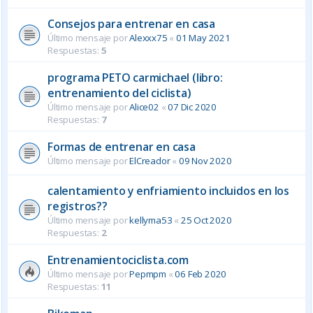
Consejos para entrenar en casa
Último mensaje por
Alexxx75
«
01 May 2021
Respuestas:
5
programa PETO carmichael (libro:
entrenamiento del ciclista)
Último mensaje por
Alice02
«
07 Dic 2020
Respuestas:
7
Formas de entrenar en casa
Último mensaje por
ElCreador
«
09 Nov 2020
calentamiento y enfriamiento incluidos en los
registros??
Último mensaje por
kellyma53
«
25 Oct 2020
Respuestas:
2
Entrenamientociclista.com
Último mensaje por
Pepmpm
«
06 Feb 2020
Respuestas:
11