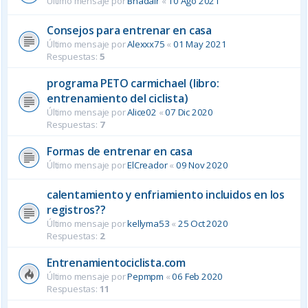
Último mensaje por
Bhadair
«
10 Ago 2021
Consejos para entrenar en casa
Último mensaje por
Alexxx75
«
01 May 2021
Respuestas:
5
programa PETO carmichael (libro:
entrenamiento del ciclista)
Último mensaje por
Alice02
«
07 Dic 2020
Respuestas:
7
Formas de entrenar en casa
Último mensaje por
ElCreador
«
09 Nov 2020
calentamiento y enfriamiento incluidos en los
registros??
Último mensaje por
kellyma53
«
25 Oct 2020
Respuestas:
2
Entrenamientociclista.com
Último mensaje por
Pepmpm
«
06 Feb 2020
Respuestas:
11