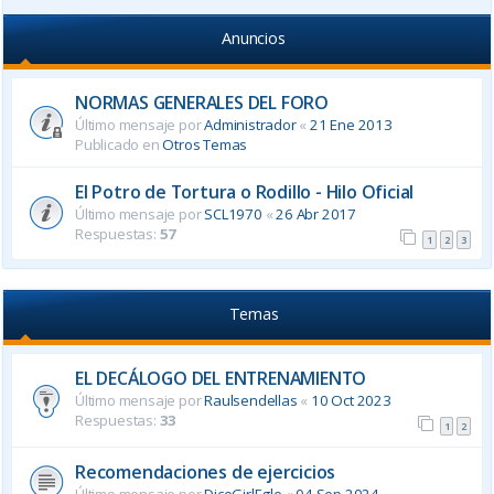
Anuncios
NORMAS GENERALES DEL FORO
Último mensaje por
Administrador
«
21 Ene 2013
Publicado en
Otros Temas
El Potro de Tortura o Rodillo - Hilo Oficial
Último mensaje por
SCL1970
«
26 Abr 2017
Respuestas:
57
1
2
3
Temas
EL DECÁLOGO DEL ENTRENAMIENTO
Último mensaje por
Raulsendellas
«
10 Oct 2023
Respuestas:
33
1
2
Recomendaciones de ejercicios
Último mensaje por
DiceGirlEgle
«
04 Sep 2024