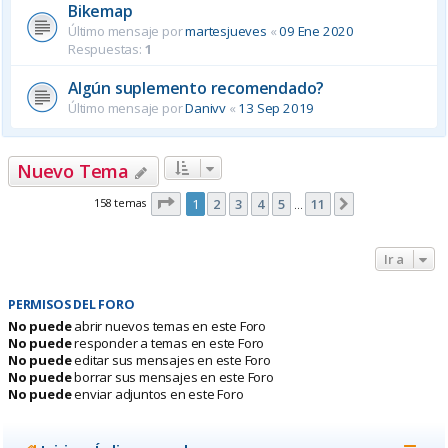
Bikemap
Último mensaje por
martesjueves
«
09 Ene 2020
Respuestas:
1
Algún suplemento recomendado?
Último mensaje por
Danivv
«
13 Sep 2019
Nuevo Tema
Página
1
de
11
158 temas
1
2
3
4
5
11
Siguiente
…
Ir a
PERMISOS DEL FORO
No puede
abrir nuevos temas en este Foro
No puede
responder a temas en este Foro
No puede
editar sus mensajes en este Foro
No puede
borrar sus mensajes en este Foro
No puede
enviar adjuntos en este Foro