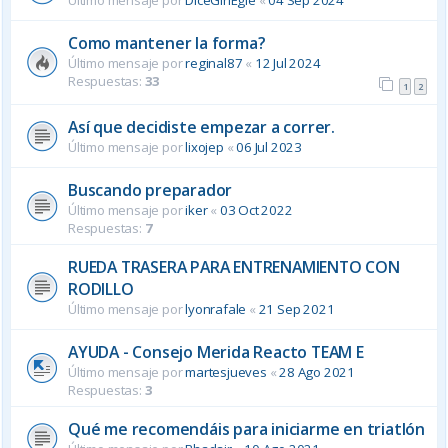
Como mantener la forma?
Último mensaje por
reginal87
«
12 Jul 2024
Respuestas:
33
1
2
Así que decidiste empezar a correr.
Último mensaje por
lixojep
«
06 Jul 2023
Buscando preparador
Último mensaje por
iker
«
03 Oct 2022
Respuestas:
7
RUEDA TRASERA PARA ENTRENAMIENTO CON
RODILLO
Último mensaje por
lyonrafale
«
21 Sep 2021
AYUDA - Consejo Merida Reacto TEAM E
Último mensaje por
martesjueves
«
28 Ago 2021
Respuestas:
3
Qué me recomendáis para iniciarme en triatlón