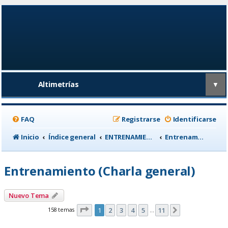
Altimetrías
▼
FAQ
Registrarse
Identificarse
Inicio
Índice general
ENTRENAMIENTO, medicina deportiva y nutrición
Entrenamiento (Charla general)
Entrenamiento (Charla general)
Nuevo Tema
Página
1
de
11
158 temas
1
2
3
4
5
11
Siguiente
…