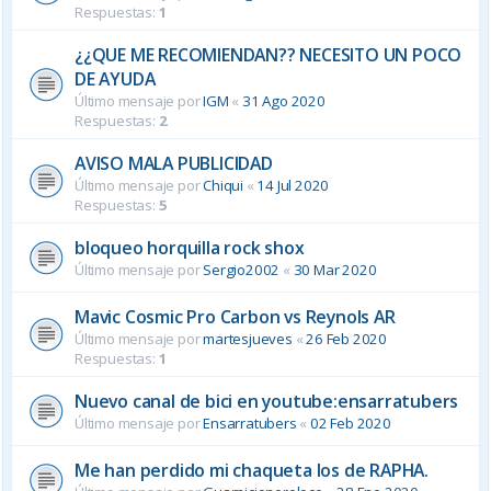
Respuestas:
1
¿¿QUE ME RECOMIENDAN?? NECESITO UN POCO
DE AYUDA
Último mensaje por
IGM
«
31 Ago 2020
Respuestas:
2
AVISO MALA PUBLICIDAD
Último mensaje por
Chiqui
«
14 Jul 2020
Respuestas:
5
bloqueo horquilla rock shox
Último mensaje por
Sergio2002
«
30 Mar 2020
Mavic Cosmic Pro Carbon vs Reynols AR
Último mensaje por
martesjueves
«
26 Feb 2020
Respuestas:
1
Nuevo canal de bici en youtube:ensarratubers
Último mensaje por
Ensarratubers
«
02 Feb 2020
Me han perdido mi chaqueta los de RAPHA.