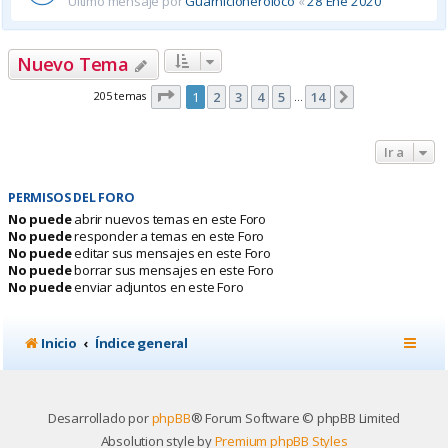
Último mensaje por
Guarnicioneroloco
«
28 Ene 2020
Nuevo Tema
Página
1
de
14
205 temas
1
2
3
4
5
14
Siguiente
…
Ir a
PERMISOS DEL FORO
No puede
abrir nuevos temas en este Foro
No puede
responder a temas en este Foro
No puede
editar sus mensajes en este Foro
No puede
borrar sus mensajes en este Foro
No puede
enviar adjuntos en este Foro
Inicio
Índice general
Desarrollado por
phpBB
® Forum Software © phpBB Limited
Absolution style by
Premium phpBB Styles