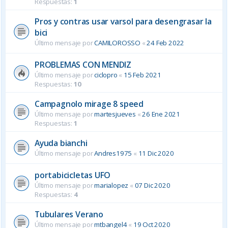
Respuestas:
1
Pros y contras usar varsol para desengrasar la
bici
Último mensaje por
CAMILOROSSO
«
24 Feb 2022
PROBLEMAS CON MENDIZ
Último mensaje por
ciclopro
«
15 Feb 2021
Respuestas:
10
Campagnolo mirage 8 speed
Último mensaje por
martesjueves
«
26 Ene 2021
Respuestas:
1
Ayuda bianchi
Último mensaje por
Andres1975
«
11 Dic 2020
portabicicletas UFO
Último mensaje por
marialopez
«
07 Dic 2020
Respuestas:
4
Tubulares Verano
Último mensaje por
mtbangel4
«
19 Oct 2020