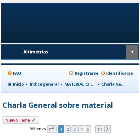
Altimetrías
▼
FAQ
Registrarse
Identificarse
Inicio
Índice general
MATERIAL CICLISTA
Charla General sobre material
Charla General sobre material
Nuevo Tema
Página
1
de
14
205 temas
1
2
3
4
5
14
Siguiente
…