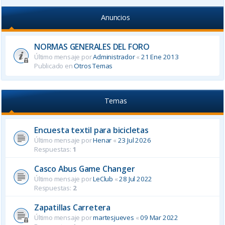
Anuncios
NORMAS GENERALES DEL FORO
Último mensaje por
Administrador
«
21 Ene 2013
Publicado en
Otros Temas
Temas
Encuesta textil para bicicletas
Último mensaje por
Henar
«
23 Jul 2026
Respuestas:
1
Casco Abus Game Changer
Último mensaje por
LeClub
«
28 Jul 2022
Respuestas:
2
Zapatillas Carretera
Último mensaje por
martesjueves
«
09 Mar 2022