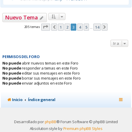
Nuevo Tema
Página
3
de
14
205 temas
1
2
3
4
5
14
Anterior
Siguiente
…
Ir a
PERMISOS DEL FORO
No puede
abrir nuevos temas en este Foro
No puede
responder a temas en este Foro
No puede
editar sus mensajes en este Foro
No puede
borrar sus mensajes en este Foro
No puede
enviar adjuntos en este Foro
Inicio
Índice general
Desarrollado por
phpBB
® Forum Software © phpBB Limited
Absolution style by
Premium phpBB Styles