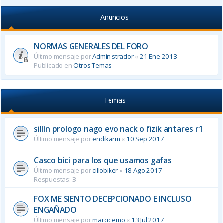
Anuncios
NORMAS GENERALES DEL FORO
Último mensaje por
Administrador
«
21 Ene 2013
Publicado en
Otros Temas
Temas
sillín prologo nago evo nack o fizik antares r1
Último mensaje por
endikarm
«
10 Sep 2017
Casco bici para los que usamos gafas
Último mensaje por
cillobiker
«
18 Ago 2017
Respuestas:
3
FOX ME SIENTO DECEPCIONADO E INCLUSO
ENGAÑADO
Último mensaje por
marcidemo
«
13 Jul 2017