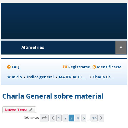
Altimetrías
▼
FAQ
Registrarse
Identificarse
Inicio
Índice general
MATERIAL CICLISTA
Charla General sobre material
Charla General sobre material
Nuevo Tema
Página
3
de
14
205 temas
1
2
3
4
5
14
Anterior
Siguiente
…