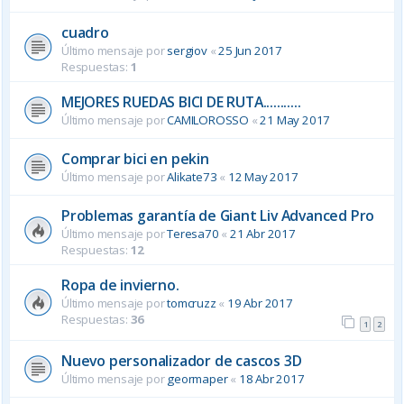
cuadro
Último mensaje por
sergiov
«
25 Jun 2017
Respuestas:
1
MEJORES RUEDAS BICI DE RUTA...........
Último mensaje por
CAMILOROSSO
«
21 May 2017
Comprar bici en pekin
Último mensaje por
Alikate73
«
12 May 2017
Problemas garantía de Giant Liv Advanced Pro
Último mensaje por
Teresa70
«
21 Abr 2017
Respuestas:
12
Ropa de invierno.
Último mensaje por
tomcruzz
«
19 Abr 2017
Respuestas:
36
1
2
Nuevo personalizador de cascos 3D
Último mensaje por
geormaper
«
18 Abr 2017