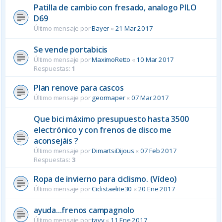
Patilla de cambio con fresado, analogo PILO
D69
Último mensaje por
Bayer
«
21 Mar 2017
Se vende portabicis
Último mensaje por
MaximoRetto
«
10 Mar 2017
Respuestas:
1
Plan renove para cascos
Último mensaje por
geormaper
«
07 Mar 2017
Que bici máximo presupuesto hasta 3500
electrónico y con frenos de disco me
aconsejáis ?
Último mensaje por
DimartsiDijous
«
07 Feb 2017
Respuestas:
3
Ropa de invierno para ciclismo. (Vídeo)
Último mensaje por
Ciclistaelite30
«
20 Ene 2017
ayuda...frenos campagnolo
Último mensaje por
tavy
«
11 Ene 2017