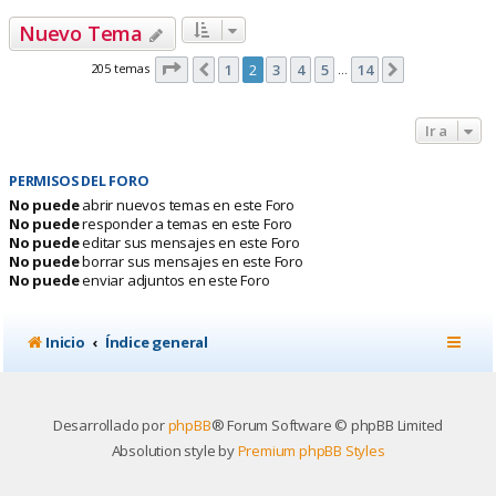
Nuevo Tema
Página
2
de
14
205 temas
1
2
3
4
5
14
Anterior
Siguiente
…
Ir a
PERMISOS DEL FORO
No puede
abrir nuevos temas en este Foro
No puede
responder a temas en este Foro
No puede
editar sus mensajes en este Foro
No puede
borrar sus mensajes en este Foro
No puede
enviar adjuntos en este Foro
Inicio
Índice general
Desarrollado por
phpBB
® Forum Software © phpBB Limited
Absolution style by
Premium phpBB Styles