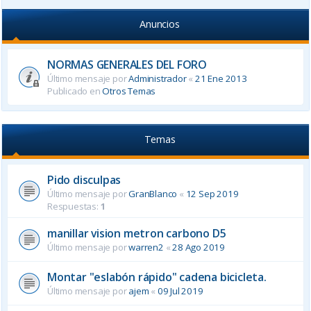
Anuncios
NORMAS GENERALES DEL FORO
Último mensaje por
Administrador
«
21 Ene 2013
Publicado en
Otros Temas
Temas
Pido disculpas
Último mensaje por
GranBlanco
«
12 Sep 2019
Respuestas:
1
manillar vision metron carbono D5
Último mensaje por
warren2
«
28 Ago 2019
Montar "eslabón rápido" cadena bicicleta.
Último mensaje por
ajem
«
09 Jul 2019