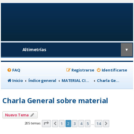
Altimetrías
▼
FAQ
Registrarse
Identificarse
Inicio
Índice general
MATERIAL CICLISTA
Charla General sobre material
Charla General sobre material
Nuevo Tema
Página
2
de
14
205 temas
1
2
3
4
5
14
Anterior
Siguiente
…