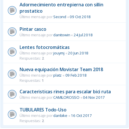
Adormecimiento entrepierna con sillin
prostatico
Último mensaje por
Second
«
09 Oct 2018
Pintar casco
Último mensaje por
danitowin
«
24 Jul 2018
Lentes fotocromáticas
Último mensaje por
jouymj
«
20 Jun 2018
Respuestas:
2
Nueva equipación Movistar Team 2018
Último mensaje por
platz
«
09 Feb 2018
Respuestas:
1
Caracteristicas rines para escalar bici ruta
Último mensaje por
CAMILOROSSO
«
04 Nov 2017
TUBULARES Todo-Uso
Último mensaje por
danbike
«
16 Oct 2017
Respuestas:
2