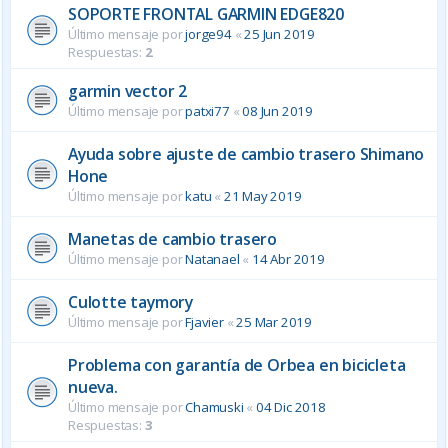
SOPORTE FRONTAL GARMIN EDGE820
Último mensaje por
jorge94
«
25 Jun 2019
Respuestas:
2
garmin vector 2
Último mensaje por
patxi77
«
08 Jun 2019
Ayuda sobre ajuste de cambio trasero Shimano
Hone
Último mensaje por
katu
«
21 May 2019
Manetas de cambio trasero
Último mensaje por
Natanael
«
14 Abr 2019
Culotte taymory
Último mensaje por
Fjavier
«
25 Mar 2019
Problema con garantía de Orbea en bicicleta
nueva.
Último mensaje por
Chamuski
«
04 Dic 2018
Respuestas:
3