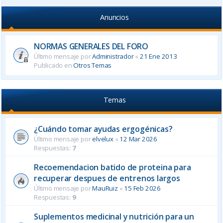
Anuncios
NORMAS GENERALES DEL FORO
Último mensaje por
Administrador
«
21 Ene 2013
Publicado en
Otros Temas
Temas
¿Cuándo tomar ayudas ergogénicas?
Último mensaje por
elvelux
«
12 Mar 2026
Respuestas:
7
Recoemendacion batido de proteina para
recuperar despues de entrenos largos
Último mensaje por
MauRuiz
«
15 Feb 2026
Respuestas:
9
Suplementos medicinal y nutrición para un