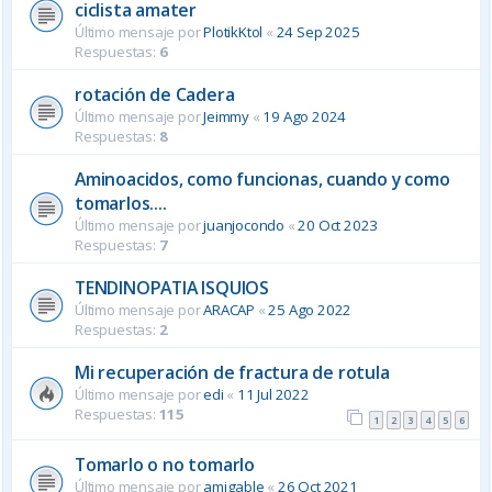
ciclista amater
Último mensaje por
PlotikKtol
«
24 Sep 2025
Respuestas:
6
rotación de Cadera
Último mensaje por
Jeimmy
«
19 Ago 2024
Respuestas:
8
Aminoacidos, como funcionas, cuando y como
tomarlos....
Último mensaje por
juanjocondo
«
20 Oct 2023
Respuestas:
7
TENDINOPATIA ISQUIOS
Último mensaje por
ARACAP
«
25 Ago 2022
Respuestas:
2
Mi recuperación de fractura de rotula
Último mensaje por
edi
«
11 Jul 2022
Respuestas:
115
1
2
3
4
5
6
Tomarlo o no tomarlo
Último mensaje por
amigable
«
26 Oct 2021