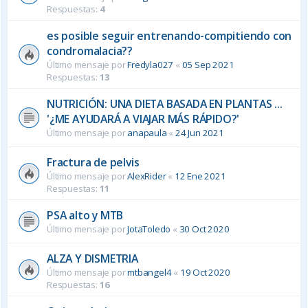
Respuestas:
4
es posible seguir entrenando-compitiendo con
condromalacia??
Último mensaje por
Fredyla027
«
05 Sep 2021
Respuestas:
13
NUTRICIÓN: UNA DIETA BASADA EN PLANTAS ...
'¿ME AYUDARÁ A VIAJAR MÁS RÁPIDO?'
Último mensaje por
anapaula
«
24 Jun 2021
Fractura de pelvis
Último mensaje por
AlexRider
«
12 Ene 2021
Respuestas:
11
PSA alto y MTB
Último mensaje por
JotaToledo
«
30 Oct 2020
ALZA Y DISMETRIA
Último mensaje por
mtbangel4
«
19 Oct 2020
Respuestas:
16