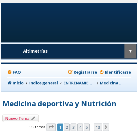
Altimetrías
▼
FAQ
Registrarse
Identificarse
Inicio
Índice general
ENTRENAMIENTO, medicina deportiva y nutrición
Medicina deportiva y Nutrición
Medicina deportiva y Nutrición
Nuevo Tema
Página
1
de
13
189 temas
1
2
3
4
5
13
Siguiente
…