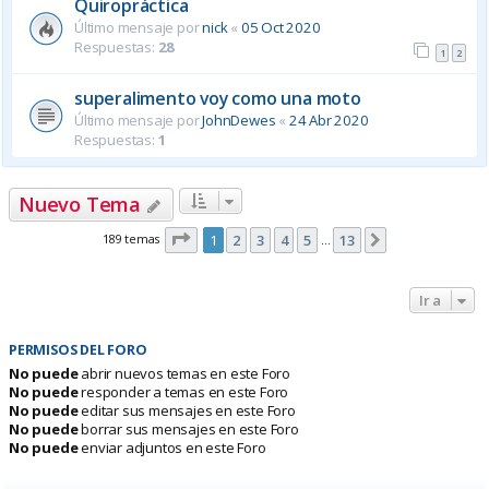
Quiropráctica
Último mensaje por
nick
«
05 Oct 2020
Respuestas:
28
1
2
superalimento voy como una moto
Último mensaje por
JohnDewes
«
24 Abr 2020
Respuestas:
1
Nuevo Tema
Página
1
de
13
189 temas
1
2
3
4
5
13
Siguiente
…
Ir a
PERMISOS DEL FORO
No puede
abrir nuevos temas en este Foro
No puede
responder a temas en este Foro
No puede
editar sus mensajes en este Foro
No puede
borrar sus mensajes en este Foro
No puede
enviar adjuntos en este Foro