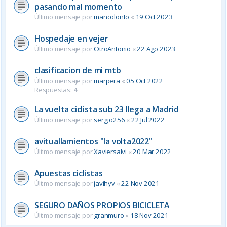
pasando mal momento
Último mensaje por
mancolonto
«
19 Oct 2023
Hospedaje en vejer
Último mensaje por
OtroAntonio
«
22 Ago 2023
clasificacion de mi mtb
Último mensaje por
marpera
«
05 Oct 2022
Respuestas:
4
La vuelta ciclista sub 23 llega a Madrid
Último mensaje por
sergio256
«
22 Jul 2022
avituallamientos "la volta2022"
Último mensaje por
Xaviersalvi
«
20 Mar 2022
Apuestas ciclistas
Último mensaje por
javihyv
«
22 Nov 2021
SEGURO DAÑOS PROPIOS BICICLETA
Último mensaje por
granmuro
«
18 Nov 2021