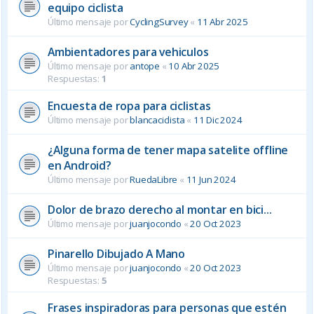
equipo ciclista
Último mensaje por
CyclingSurvey
«
11 Abr 2025
Ambientadores para vehiculos
Último mensaje por
antope
«
10 Abr 2025
Respuestas:
1
Encuesta de ropa para ciclistas
Último mensaje por
blancaciclista
«
11 Dic 2024
¿Alguna forma de tener mapa satelite offline
en Android?
Último mensaje por
RuedaLibre
«
11 Jun 2024
Dolor de brazo derecho al montar en bici...
Último mensaje por
juanjocondo
«
20 Oct 2023
Pinarello Dibujado A Mano
Último mensaje por
juanjocondo
«
20 Oct 2023
Respuestas:
5
Frases inspiradoras para personas que estén