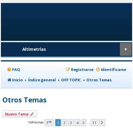
Altimetrías
▼
FAQ
Registrarse
Identificarse
Inicio
Índice general
OFF TOPIC
Otros Temas
Otros Temas
Nuevo Tema
Página
1
de
11
164 temas
1
2
3
4
5
11
Siguiente
…