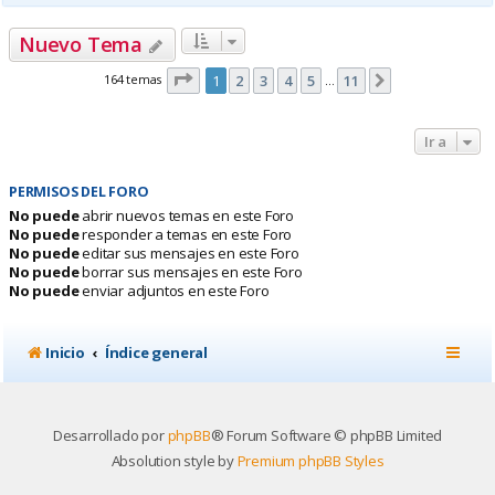
Nuevo Tema
Página
1
de
11
164 temas
1
2
3
4
5
11
Siguiente
…
Ir a
PERMISOS DEL FORO
No puede
abrir nuevos temas en este Foro
No puede
responder a temas en este Foro
No puede
editar sus mensajes en este Foro
No puede
borrar sus mensajes en este Foro
No puede
enviar adjuntos en este Foro
Inicio
Índice general
Desarrollado por
phpBB
® Forum Software © phpBB Limited
Absolution style by
Premium phpBB Styles