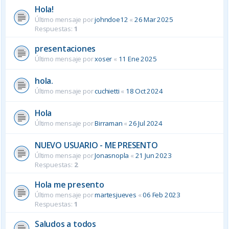
Hola!
Último mensaje por
johndoe12
«
26 Mar 2025
Respuestas:
1
presentaciones
Último mensaje por
xoser
«
11 Ene 2025
hola.
Último mensaje por
cuchietti
«
18 Oct 2024
Hola
Último mensaje por
Birraman
«
26 Jul 2024
NUEVO USUARIO - ME PRESENTO
Último mensaje por
Jonasnopla
«
21 Jun 2023
Respuestas:
2
Hola me presento
Último mensaje por
martesjueves
«
06 Feb 2023
Respuestas:
1
Saludos a todos