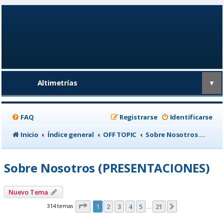
Altimetrías
▼
FAQ
Registrarse
Identificarse
Inicio
Índice general
OFF TOPIC
Sobre Nosotros (PRESENTACIONES)
Sobre Nosotros (PRESENTACIONES)
Nuevo Tema
Página
1
de
21
314 temas
1
2
3
4
5
21
Siguiente
…