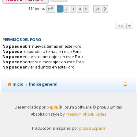
Página
1
de
21
314 temas
1
2
3
4
5
21
Siguiente
…
Ir a
PERMISOS DEL FORO
No puede
abrir nuevos temas en este Foro
No puede
responder a temas en este Foro
No puede
editar sus mensajes en este Foro
No puede
borrar sus mensajes en este Foro
No puede
enviar adjuntos en este Foro
Inicio
Índice general
Desarrollado por
phpBB
® Forum Software © phpBB Limited
Absolution style by
Premium phpBB Styles
Traducción al español por
phpBB España