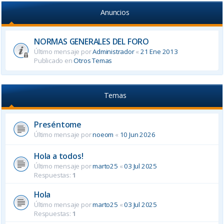
Anuncios
NORMAS GENERALES DEL FORO
Último mensaje por
Administrador
«
21 Ene 2013
Publicado en
Otros Temas
Temas
Preséntome
Último mensaje por
noeom
«
10 Jun 2026
Hola a todos!
Último mensaje por
marto25
«
03 Jul 2025
Respuestas:
1
Hola
Último mensaje por
marto25
«
03 Jul 2025
Respuestas:
1