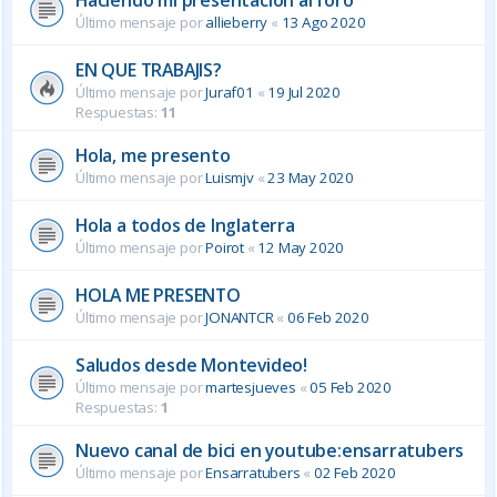
Último mensaje por
allieberry
«
13 Ago 2020
EN QUE TRABAJIS?
Último mensaje por
Juraf01
«
19 Jul 2020
Respuestas:
11
Hola, me presento
Último mensaje por
Luismjv
«
23 May 2020
Hola a todos de Inglaterra
Último mensaje por
Poirot
«
12 May 2020
HOLA ME PRESENTO
Último mensaje por
JONANTCR
«
06 Feb 2020
Saludos desde Montevideo!
Último mensaje por
martesjueves
«
05 Feb 2020
Respuestas:
1
Nuevo canal de bici en youtube:ensarratubers
Último mensaje por
Ensarratubers
«
02 Feb 2020