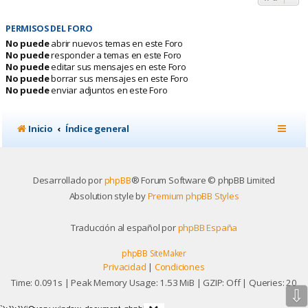
PERMISOS DEL FORO
No puede
abrir nuevos temas en este Foro
No puede
responder a temas en este Foro
No puede
editar sus mensajes en este Foro
No puede
borrar sus mensajes en este Foro
No puede
enviar adjuntos en este Foro
Inicio
Índice general
Desarrollado por
phpBB
® Forum Software © phpBB Limited
Absolution style by
Premium phpBB Styles
Traducción al español por
phpBB España
phpBB SiteMaker
Privacidad
|
Condiciones
Time: 0.091s
| Peak Memory Usage: 1.53 MiB | GZIP: Off |
Queries: 20
⇩