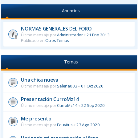
Anuncios
NORMAS GENERALES DEL FORO
Último mensaje por
Administrador
«
21 Ene 2013
Publicado en
Otros Temas
Temas
Una chica nueva
Último mensaje por
Selena003
«
01 Oct 2020
Presentación CurroMz14
Último mensaje por
CurroMz14
«
22 Sep 2020
Me presento
Último mensaje por
Eduvitus
«
23 Ago 2020
Haciendo mi presentación al foro