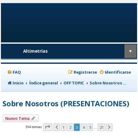
Altimetrías
▼
FAQ
Registrarse
Identificarse
Inicio
Índice general
OFF TOPIC
Sobre Nosotros (PRESENTACIONES)
Sobre Nosotros (PRESENTACIONES)
Nuevo Tema
Página
3
de
21
314 temas
1
2
3
4
5
21
Anterior
Siguiente
…