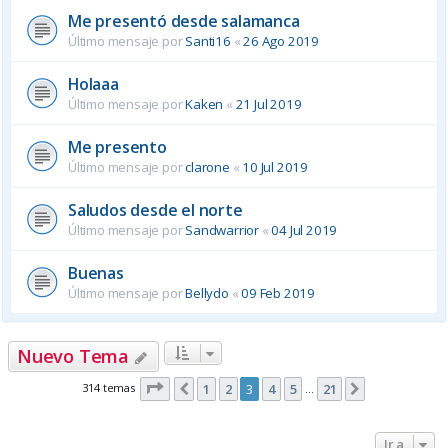
Me presentó desde salamanca
Último mensaje por
Santi16
«
26 Ago 2019
Holaaa
Último mensaje por
Kaken
«
21 Jul 2019
Me presento
Último mensaje por
clarone
«
10 Jul 2019
Saludos desde el norte
Último mensaje por
Sandwarrior
«
04 Jul 2019
Buenas
Último mensaje por
Bellydo
«
09 Feb 2019
Nuevo Tema
Página
3
de
21
314 temas
1
2
3
4
5
21
Anterior
Siguiente
…
Ir a