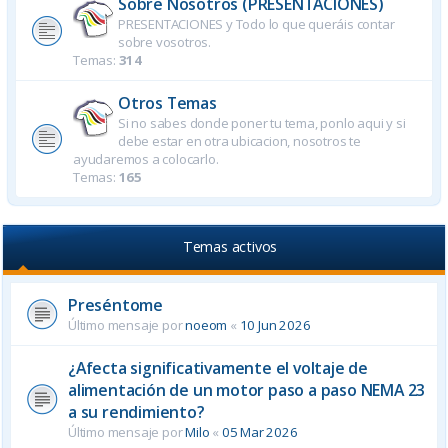
Sobre Nosotros (PRESENTACIONES)
PRESENTACIONES y Todo lo que queráis contar
sobre vosotros.
Temas:
314
Otros Temas
Si no sabes donde poner tu tema, ponlo aqui y si
debe estar en otra ubicacion, nosotros te
ayudaremos a colocarlo.
Temas:
165
Temas activos
Preséntome
Último mensaje por
noeom
«
10 Jun 2026
¿Afecta significativamente el voltaje de
alimentación de un motor paso a paso NEMA 23
a su rendimiento?
Último mensaje por
Milo
«
05 Mar 2026