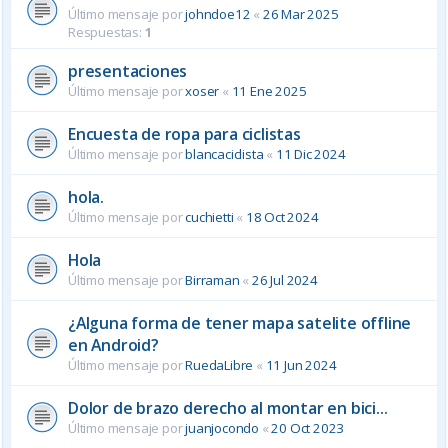
Último mensaje por
johndoe12
«
26 Mar 2025
Respuestas:
1
presentaciones
Último mensaje por
xoser
«
11 Ene 2025
Encuesta de ropa para ciclistas
Último mensaje por
blancaciclista
«
11 Dic 2024
hola.
Último mensaje por
cuchietti
«
18 Oct 2024
Hola
Último mensaje por
Birraman
«
26 Jul 2024
¿Alguna forma de tener mapa satelite offline
en Android?
Último mensaje por
RuedaLibre
«
11 Jun 2024
Dolor de brazo derecho al montar en bici...
Último mensaje por
juanjocondo
«
20 Oct 2023