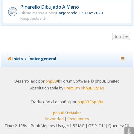
Pinarello Dibujado A Mano
Último mensaje por
juanjocondo
«
20 Oct 2023
Respuestas:
5
Ir a
Inicio
Índice general
Desarrollado por
phpBB
® Forum Software © phpBB Limited
Absolution style by
Premium phpBB Styles
Traducción al español por
phpBB España
phpBB SiteMaker
Privacidad
|
Condiciones
Time: 2.108s
| Peak Memory Usage: 1.53 MiB | GZIP: Off |
Queries: 20
⇩