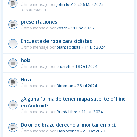
Último mensaje por
johndoe12
«
26 Mar 2025
Respuestas:
1
presentaciones
Último mensaje por
xoser
«
11 Ene 2025
Encuesta de ropa para ciclistas
Último mensaje por
blancaciclista
«
11 Dic 2024
hola.
Último mensaje por
cuchietti
«
18 Oct 2024
Hola
Último mensaje por
Birraman
«
26 Jul 2024
¿Alguna forma de tener mapa satelite offline
en Android?
Último mensaje por
RuedaLibre
«
11 Jun 2024
Dolor de brazo derecho al montar en bici...
Último mensaje por
juanjocondo
«
20 Oct 2023