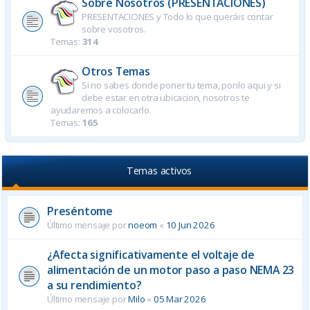
Sobre Nosotros (PRESENTACIONES)
PRESENTACIONES y Todo lo que queráis contar
sobre vosotros.
Temas:
314
Otros Temas
Si no sabes donde poner tu tema, ponlo aqui y si
debe estar en otra ubicacion, nosotros te
ayudaremos a colocarlo.
Temas:
165
Temas activos
Preséntome
Último mensaje por
noeom
«
10 Jun 2026
¿Afecta significativamente el voltaje de
alimentación de un motor paso a paso NEMA 23
a su rendimiento?
Último mensaje por
Milo
«
05 Mar 2026