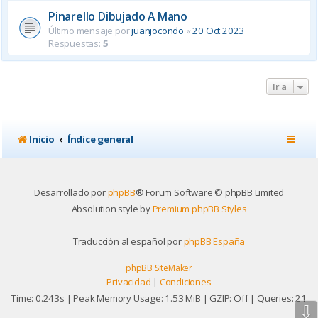
Pinarello Dibujado A Mano
Último mensaje por
juanjocondo
«
20 Oct 2023
Respuestas:
5
Ir a
Inicio
Índice general
Desarrollado por
phpBB
® Forum Software © phpBB Limited
Absolution style by
Premium phpBB Styles
Traducción al español por
phpBB España
phpBB SiteMaker
Privacidad
|
Condiciones
Time: 0.243s
| Peak Memory Usage: 1.53 MiB | GZIP: Off |
Queries: 21
⇩