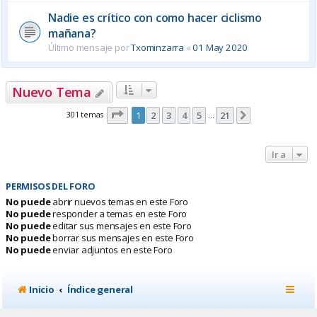
Nadie es crítico con como hacer ciclismo
mañana?
Último mensaje por
Txominzarra
«
01 May 2020
Nuevo Tema
Página
1
de
21
301 temas
1
2
3
4
5
21
Siguiente
…
Ir a
PERMISOS DEL FORO
No puede
abrir nuevos temas en este Foro
No puede
responder a temas en este Foro
No puede
editar sus mensajes en este Foro
No puede
borrar sus mensajes en este Foro
No puede
enviar adjuntos en este Foro
Inicio
Índice general