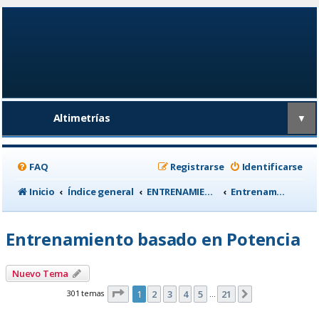
Altimetrías
▼
FAQ
Registrarse
Identificarse
Inicio
Índice general
ENTRENAMIENTO, medicina deportiva y nutrición
Entrenamiento basado en Potencia
Entrenamiento basado en Potencia
Nuevo Tema
Página
1
de
21
301 temas
1
2
3
4
5
21
Siguiente
…