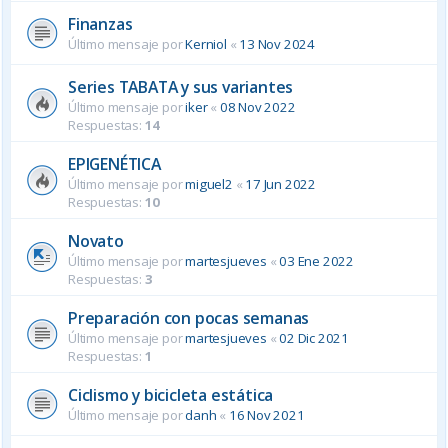
Finanzas
Último mensaje por
Kerniol
«
13 Nov 2024
Series TABATA y sus variantes
Último mensaje por
iker
«
08 Nov 2022
Respuestas:
14
EPIGENÉTICA
Último mensaje por
miguel2
«
17 Jun 2022
Respuestas:
10
Novato
Último mensaje por
martesjueves
«
03 Ene 2022
Respuestas:
3
Preparación con pocas semanas
Último mensaje por
martesjueves
«
02 Dic 2021
Respuestas:
1
Ciclismo y bicicleta estática
Último mensaje por
danh
«
16 Nov 2021