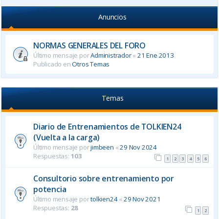
Anuncios
NORMAS GENERALES DEL FORO
Último mensaje por
Administrador
«
21 Ene 2013
Publicado en
Otros Temas
Temas
Diario de Entrenamientos de TOLKIEN24
(Vuelta a la carga)
Último mensaje por
jimbeen
«
29 Nov 2024
Respuestas:
103
1
2
3
4
5
6
Consultorio sobre entrenamiento por
potencia
Último mensaje por
tolkien24
«
29 Nov 2021
Respuestas:
28
1
2