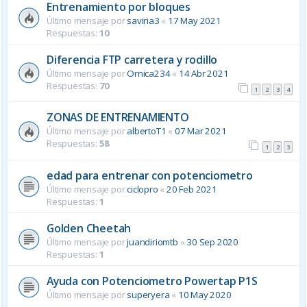
Entrenamiento por bloques
Último mensaje por
saviria3
«
17 May 2021
Respuestas:
10
Diferencia FTP carretera y rodillo
Último mensaje por
Ornica234
«
14 Abr 2021
Respuestas:
70
1
2
3
4
ZONAS DE ENTRENAMIENTO
Último mensaje por
albertoT1
«
07 Mar 2021
Respuestas:
58
1
2
3
edad para entrenar con potenciometro
Último mensaje por
ciclopro
«
20 Feb 2021
Respuestas:
1
Golden Cheetah
Último mensaje por
juandiriomtb
«
30 Sep 2020
Respuestas:
1
Ayuda con Potenciometro Powertap P1S
Último mensaje por
superyera
«
10 May 2020