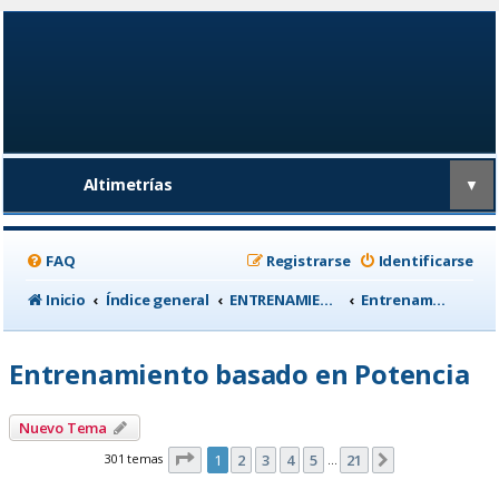
Altimetrías
▼
FAQ
Registrarse
Identificarse
Inicio
Índice general
ENTRENAMIENTO, medicina deportiva y nutrición
Entrenamiento basado en Potencia
Entrenamiento basado en Potencia
Nuevo Tema
Página
1
de
21
301 temas
1
2
3
4
5
21
Siguiente
…