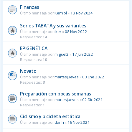
Finanzas
Último mensaje por
Kerniol
«
13 Nov 2024
Series TABATA y sus variantes
Último mensaje por
iker
«
08 Nov 2022
Respuestas:
14
EPIGENÉTICA
Último mensaje por
miguel2
«
17 Jun 2022
Respuestas:
10
Novato
Último mensaje por
martesjueves
«
03 Ene 2022
Respuestas:
3
Preparación con pocas semanas
Último mensaje por
martesjueves
«
02 Dic 2021
Respuestas:
1
Ciclismo y bicicleta estática
Último mensaje por
danh
«
16 Nov 2021