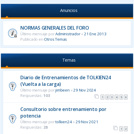
Anuncios
NORMAS GENERALES DEL FORO
Último mensaje por
Administrador
«
21 Ene 2013
Publicado en
Otros Temas
Temas
Diario de Entrenamientos de TOLKIEN24
(Vuelta a la carga)
Último mensaje por
jimbeen
«
29 Nov 2024
Respuestas:
103
1
2
3
4
5
6
Consultorio sobre entrenamiento por
potencia
Último mensaje por
tolkien24
«
29 Nov 2021
Respuestas:
28
1
2