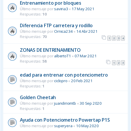
Entrenamiento por bloques
Último mensaje por
saviria3
«
17 May 2021
Respuestas:
10
Diferencia FTP carretera y rodillo
Último mensaje por
Ornica234
«
14 Abr 2021
Respuestas:
70
1
2
3
4
ZONAS DE ENTRENAMIENTO
Último mensaje por
albertoT1
«
07 Mar 2021
Respuestas:
58
1
2
3
edad para entrenar con potenciometro
Último mensaje por
ciclopro
«
20 Feb 2021
Respuestas:
1
Golden Cheetah
Último mensaje por
juandiriomtb
«
30 Sep 2020
Respuestas:
1
Ayuda con Potenciometro Powertap P1S
Último mensaje por
superyera
«
10 May 2020