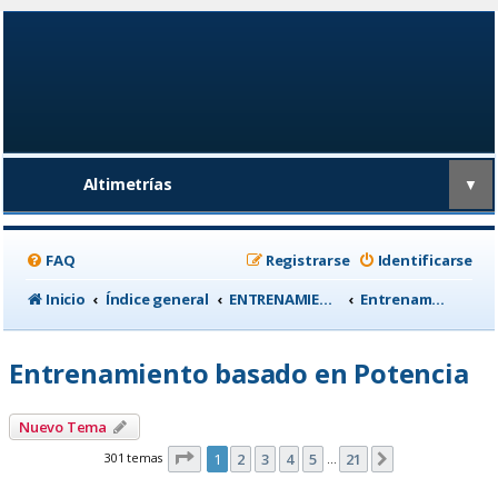
Altimetrías
▼
FAQ
Registrarse
Identificarse
Inicio
Índice general
ENTRENAMIENTO, medicina deportiva y nutrición
Entrenamiento basado en Potencia
Entrenamiento basado en Potencia
Nuevo Tema
Página
1
de
21
301 temas
1
2
3
4
5
21
Siguiente
…