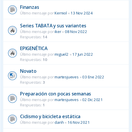
Finanzas
Último mensaje por
Kerniol
«
13 Nov 2024
Series TABATA y sus variantes
Último mensaje por
iker
«
08 Nov 2022
Respuestas:
14
EPIGENÉTICA
Último mensaje por
miguel2
«
17 Jun 2022
Respuestas:
10
Novato
Último mensaje por
martesjueves
«
03 Ene 2022
Respuestas:
3
Preparación con pocas semanas
Último mensaje por
martesjueves
«
02 Dic 2021
Respuestas:
1
Ciclismo y bicicleta estática
Último mensaje por
danh
«
16 Nov 2021