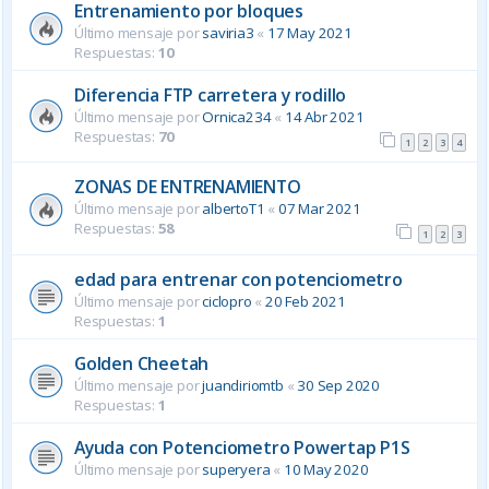
Entrenamiento por bloques
Último mensaje por
saviria3
«
17 May 2021
Respuestas:
10
Diferencia FTP carretera y rodillo
Último mensaje por
Ornica234
«
14 Abr 2021
Respuestas:
70
1
2
3
4
ZONAS DE ENTRENAMIENTO
Último mensaje por
albertoT1
«
07 Mar 2021
Respuestas:
58
1
2
3
edad para entrenar con potenciometro
Último mensaje por
ciclopro
«
20 Feb 2021
Respuestas:
1
Golden Cheetah
Último mensaje por
juandiriomtb
«
30 Sep 2020
Respuestas:
1
Ayuda con Potenciometro Powertap P1S
Último mensaje por
superyera
«
10 May 2020