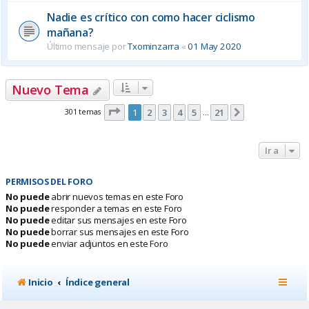
Nadie es crítico con como hacer ciclismo
mañana?
Último mensaje por
Txominzarra
«
01 May 2020
Nuevo Tema
Página
1
de
21
301 temas
1
2
3
4
5
21
Siguiente
…
Ir a
PERMISOS DEL FORO
No puede
abrir nuevos temas en este Foro
No puede
responder a temas en este Foro
No puede
editar sus mensajes en este Foro
No puede
borrar sus mensajes en este Foro
No puede
enviar adjuntos en este Foro
Inicio
Índice general