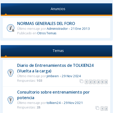
Anuncios
NORMAS GENERALES DEL FORO
Último mensaje por
Administrador
«
21 Ene 2013
Publicado en
Otros Temas
Temas
Diario de Entrenamientos de TOLKIEN24
(Vuelta a la carga)
Último mensaje por
jimbeen
«
29 Nov 2024
Respuestas:
103
1
2
3
4
5
6
Consultorio sobre entrenamiento por
potencia
Último mensaje por
tolkien24
«
29 Nov 2021
Respuestas:
28
1
2