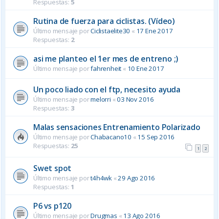
Respuestas:
5
Rutina de fuerza para ciclistas. (Vídeo)
Último mensaje por
Ciclistaelite30
«
17 Ene 2017
Respuestas:
2
asi me planteo el 1er mes de entreno ;)
Último mensaje por
fahrenheit
«
10 Ene 2017
Un poco liado con el ftp, necesito ayuda
Último mensaje por
melorri
«
03 Nov 2016
Respuestas:
3
Malas sensaciones Entrenamiento Polarizado
Último mensaje por
Chabacano10
«
15 Sep 2016
Respuestas:
25
1
2
Swet spot
Último mensaje por
t4h4wk
«
29 Ago 2016
Respuestas:
1
P6 vs p120
Último mensaje por
Drugmas
«
13 Ago 2016