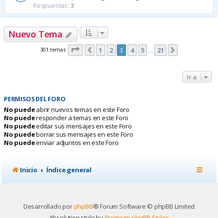
Respuestas:
3
Nuevo Tema
Página
3
de
21
301 temas
1
2
3
4
5
21
Anterior
Siguiente
…
Ir a
PERMISOS DEL FORO
No puede
abrir nuevos temas en este Foro
No puede
responder a temas en este Foro
No puede
editar sus mensajes en este Foro
No puede
borrar sus mensajes en este Foro
No puede
enviar adjuntos en este Foro
Inicio
Índice general
Desarrollado por
phpBB
® Forum Software © phpBB Limited
Absolution style by
Premium phpBB Styles