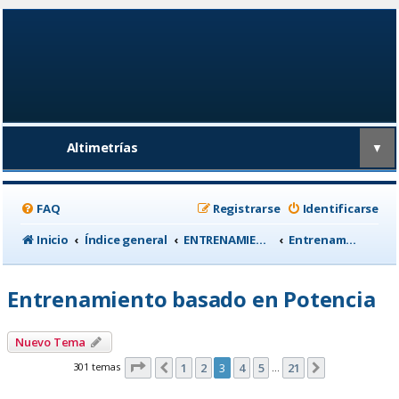
Altimetrías
▼
FAQ
Registrarse
Identificarse
Inicio
Índice general
ENTRENAMIENTO, medicina deportiva y nutrición
Entrenamiento basado en Potencia
Entrenamiento basado en Potencia
Nuevo Tema
Página
3
de
21
301 temas
1
2
3
4
5
21
Anterior
Siguiente
…