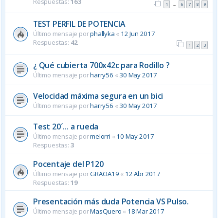
Respuestas:
163
1
6
7
8
9
…
TEST PERFIL DE POTENCIA
Último mensaje por
phallyka
«
12 Jun 2017
Respuestas:
42
1
2
3
¿ Qué cubierta 700x42c para Rodillo ?
Último mensaje por
harry56
«
30 May 2017
Velocidad máxima segura en un bici
Último mensaje por
harry56
«
30 May 2017
Test 20´... a rueda
Último mensaje por
melorri
«
10 May 2017
Respuestas:
3
Pocentaje del P120
Último mensaje por
GRACIA19
«
12 Abr 2017
Respuestas:
19
Presentación más duda Potencia VS Pulso.
Último mensaje por
MasQuero
«
18 Mar 2017