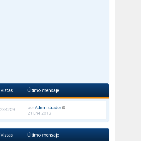
Vistas
Último mensaje
por
Administrador
234209
21 Ene 2013
Vistas
Último mensaje