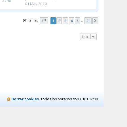
5796
01 May 2020
Página
1
de
21
301 temas
1
2
3
4
5
21
Siguiente
…
Ir a
Borrar cookies
Todos los horarios son
UTC+02:00