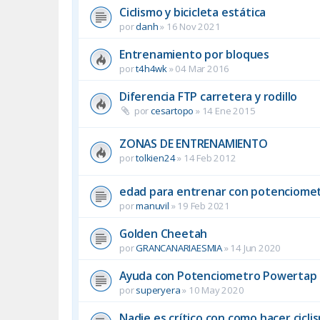
Ciclismo y bicicleta estática
por
danh
»
16 Nov 2021
Entrenamiento por bloques
por
t4h4wk
»
04 Mar 2016
Diferencia FTP carretera y rodillo
por
cesartopo
»
14 Ene 2015
ZONAS DE ENTRENAMIENTO
por
tolkien24
»
14 Feb 2012
edad para entrenar con potenciome
por
manuvil
»
19 Feb 2021
Golden Cheetah
por
GRANCANARIAESMIA
»
14 Jun 2020
Ayuda con Potenciometro Powertap
por
superyera
»
10 May 2020
Nadie es crítico con como hacer cicl