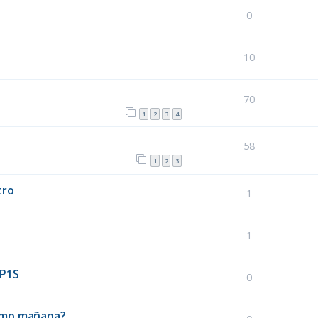
0
10
70
1
2
3
4
58
1
2
3
tro
1
1
 P1S
0
ismo mañana?