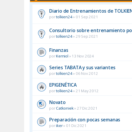
Diario de Entrenamientos de TOLKIEN2
por
tolkien24
»
01 Sep 2021
Consultorio sobre entrenamiento po
por
tolkien24
»
29 Sep 2021
Finanzas
por
Kerniol
»
13 Nov 2024
Series TABATA y sus variantes
por
tolkien24
»
06 Nov 2012
EPIGENÉTICA
por
tolkien24
»
21 May 2012
Novato
por
Catkoniek
»
27 Dic 2021
Preparación con pocas semanas
por
iker
»
01 Dic 2021