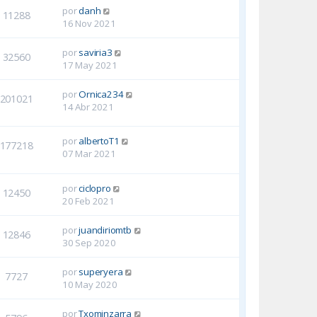
por
danh
11288
16 Nov 2021
por
saviria3
32560
17 May 2021
por
Ornica234
201021
14 Abr 2021
por
albertoT1
177218
07 Mar 2021
por
ciclopro
12450
20 Feb 2021
por
juandiriomtb
12846
30 Sep 2020
por
superyera
7727
10 May 2020
por
Txominzarra