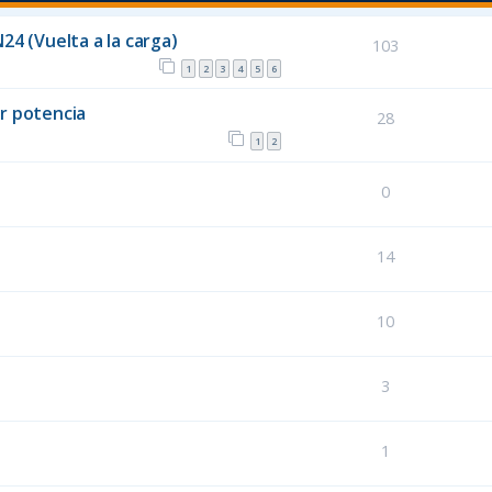
4 (Vuelta a la carga)
103
1
2
3
4
5
6
r potencia
28
1
2
0
14
10
3
1