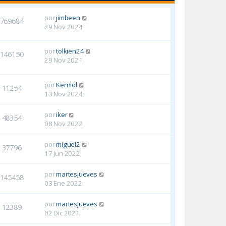
por
jimbeen
769684
29 Nov 2024
por
tolkien24
146150
29 Nov 2021
por
Kerniol
11254
13 Nov 2024
por
iker
48354
08 Nov 2022
por
miguel2
37796
17 Jun 2022
por
martesjueves
145458
03 Ene 2022
por
martesjueves
12389
02 Dic 2021