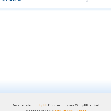
0
Desarrollado por
phpBB
® Forum Software © phpBB Limited
Absolution style by
Premium phpBB Styles