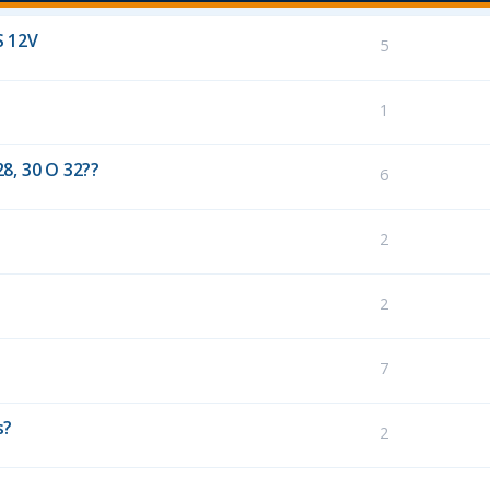
S 12V
5
1
8, 30 O 32??
6
2
2
7
s?
2