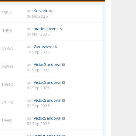
por
Kelvarin
25841
06 Dic 2025
por
martesjueves
1493
24 Nov 2025
por
Genevieve
26785
19 Sep 2025
por
VictocSandoval
38263
03 Sep 2025
por
VictocSandoval
16910
03 Sep 2025
por
VictocSandoval
34140
03 Sep 2025
por
VictocSandoval
14401
02 Sep 2025
por
VictocSandoval