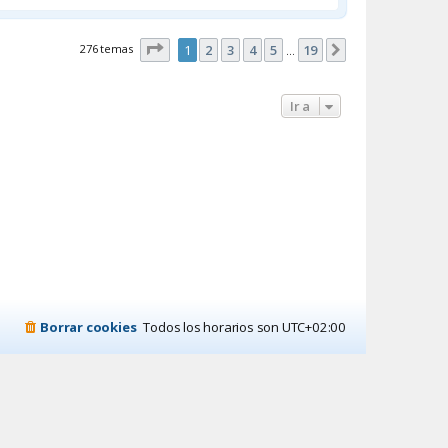
Página
1
de
19
276 temas
1
2
3
4
5
19
Siguiente
…
Ir a
Borrar cookies
Todos los horarios son
UTC+02:00