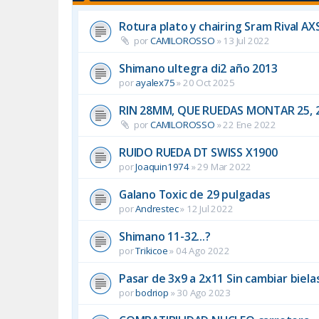
Rotura plato y chairing Sram Rival AX
por
CAMILOROSSO
»
13 Jul 2022
Shimano ultegra di2 año 2013
por
ayalex75
»
20 Oct 2025
RIN 28MM, QUE RUEDAS MONTAR 25, 2
por
CAMILOROSSO
»
22 Ene 2022
RUIDO RUEDA DT SWISS X1900
por
Joaquin1974
»
29 Mar 2022
Galano Toxic de 29 pulgadas
por
Andrestec
»
12 Jul 2022
Shimano 11-32...?
por
Trikicoe
»
04 Ago 2022
Pasar de 3x9 a 2x11 Sin cambiar biela
por
bodriop
»
30 Ago 2023