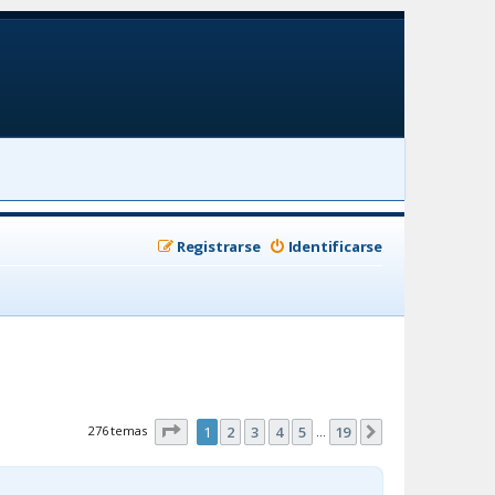
Registrarse
Identificarse
Página
1
de
19
276 temas
1
2
3
4
5
19
Siguiente
…