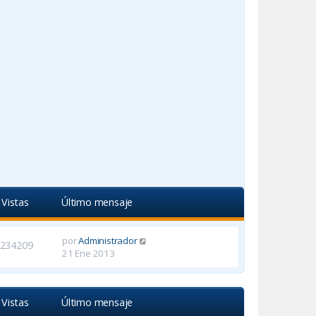
Vistas
Último mensaje
por
Administrador
234209
21 Ene 2013
Vistas
Último mensaje