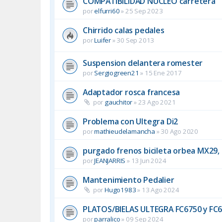
COMPATIBILIDAD NUCLEO carretera
por
elfurri60
»
25 Sep 2023
Chirrido calas pedales
por
Luifer
»
30 Sep 2013
Suspension delantera romester
por
Sergiogreen21
»
15 Ene 2017
Adaptador rosca francesa
por
gauchitor
»
23 Ago 2021
Problema con Ultegra Di2
por
mathieudelamancha
»
30 Ago 2020
purgado frenos bicileta orbea MX29
por
JEANJARRIS
»
13 Jun 2024
Mantenimiento Pedalier
por
Hugo1983
»
13 Ago 2024
PLATOS/BIELAS ULTEGRA FC6750 y FC
por
parralico
»
09 Sep 2024