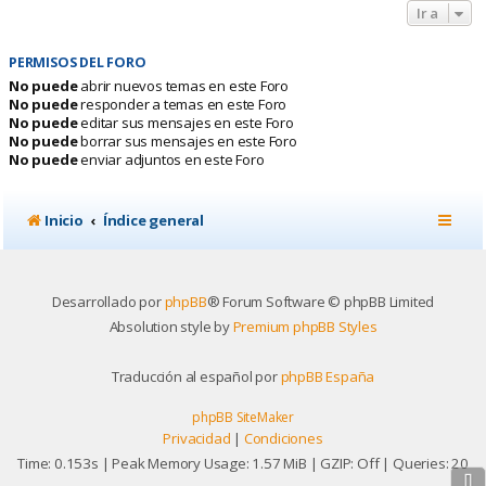
Ir a
PERMISOS DEL FORO
No puede
abrir nuevos temas en este Foro
No puede
responder a temas en este Foro
No puede
editar sus mensajes en este Foro
No puede
borrar sus mensajes en este Foro
No puede
enviar adjuntos en este Foro
Inicio
Índice general
Desarrollado por
phpBB
® Forum Software © phpBB Limited
Absolution style by
Premium phpBB Styles
Traducción al español por
phpBB España
phpBB SiteMaker
Privacidad
|
Condiciones
Time: 0.153s
| Peak Memory Usage: 1.57 MiB | GZIP: Off |
Queries: 20
⇩