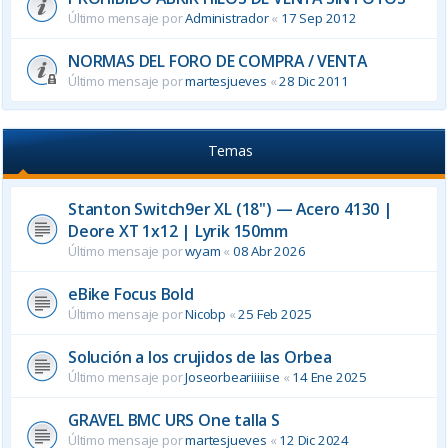
Último mensaje por
Administrador
«
17 Sep 2012
NORMAS DEL FORO DE COMPRA / VENTA
Último mensaje por
martesjueves
«
28 Dic 2011
Temas
Stanton Switch9er XL (18") — Acero 4130 |
Deore XT 1x12 | Lyrik 150mm
Último mensaje por
wyam
«
08 Abr 2026
eBike Focus Bold
Último mensaje por
Nicobp
«
25 Feb 2025
Solución a los crujidos de las Orbea
Último mensaje por
Joseorbeariiiiise
«
14 Ene 2025
GRAVEL BMC URS One talla S
Último mensaje por
martesjueves
«
12 Dic 2024