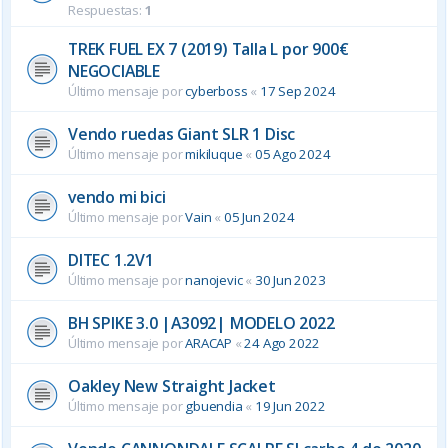
Respuestas:
1
TREK FUEL EX 7 (2019) Talla L por 900€
NEGOCIABLE
Último mensaje por
cyberboss
«
17 Sep 2024
Vendo ruedas Giant SLR 1 Disc
Último mensaje por
mikiluque
«
05 Ago 2024
vendo mi bici
Último mensaje por
Vain
«
05 Jun 2024
DITEC 1.2V1
Último mensaje por
nanojevic
«
30 Jun 2023
BH SPIKE 3.0 |A3092| MODELO 2022
Último mensaje por
ARACAP
«
24 Ago 2022
Oakley New Straight Jacket
Último mensaje por
gbuendia
«
19 Jun 2022