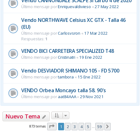
Vendo CANNONDALE SCALPE SI carbo 4 de 2020
Último mensaje por
Enriquevaldivieso
«
27 May 2022
Vendo NORTHWAVE Celsius XC GTX - Talla 46
(EU)
Último mensaje por
Carlosvsron
«
17 Mar 2022
Respuestas:
1
VENDO BICI CARRETERA SPECIALIZED T48
Último mensaje por
Cristinatri
«
19 Ene 2022
Vendo DESVIADOR SHIMANO 105 - FD 5700
Último mensaje por
tambora
«
15 Ene 2022
VENDO Orbea Moncayo talla 58. 90's
Último mensaje por
aat84AAA
«
29 Nov 2021
Nuevo Tema
Página
1
de
59
873 temas
1
2
3
4
5
59
Siguiente
…