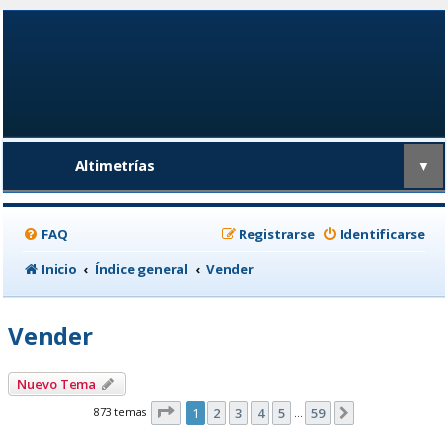
Altimetrías
▼
FAQ
Registrarse
Identificarse
Inicio
Índice general
Vender
Vender
Nuevo Tema
Página
1
de
59
873 temas
1
2
3
4
5
59
Siguiente
…