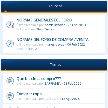
Anuncios
NORMAS GENERALES DEL FORO
Último mensaje por
Administrador
«
21 Ene 2013
Publicado en
Otros Temas
NORMAS DEL FORO DE COMPRA / VENTA
Último mensaje por
martesjueves
«
09 Feb 2022
Respuestas:
2
Temas
Que bicicleta compro???
Último mensaje por
SARRIAEJEA
«
28 Feb 2026
Comprar ropa
Último mensaje por
poulidor1
«
12 Ago 2025