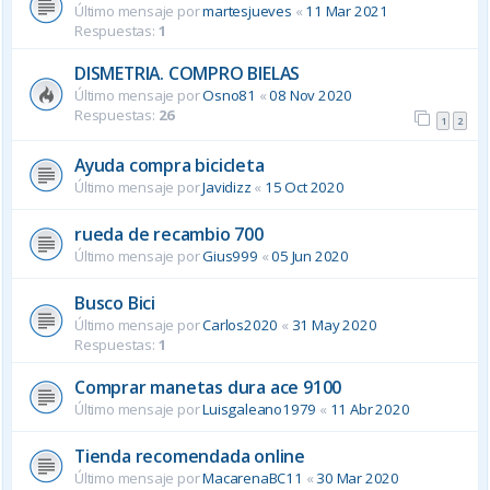
Último mensaje por
martesjueves
«
11 Mar 2021
Respuestas:
1
DISMETRIA. COMPRO BIELAS
Último mensaje por
Osno81
«
08 Nov 2020
Respuestas:
26
1
2
Ayuda compra bicicleta
Último mensaje por
Javidizz
«
15 Oct 2020
rueda de recambio 700
Último mensaje por
Gius999
«
05 Jun 2020
Busco Bici
Último mensaje por
Carlos2020
«
31 May 2020
Respuestas:
1
Comprar manetas dura ace 9100
Último mensaje por
Luisgaleano1979
«
11 Abr 2020
Tienda recomendada online
Último mensaje por
MacarenaBC11
«
30 Mar 2020