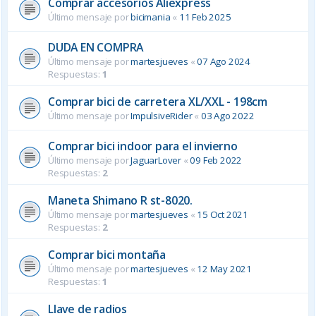
Comprar accesorios Aliexpress
Último mensaje por
bicimania
«
11 Feb 2025
DUDA EN COMPRA
Último mensaje por
martesjueves
«
07 Ago 2024
Respuestas:
1
Comprar bici de carretera XL/XXL - 198cm
Último mensaje por
ImpulsiveRider
«
03 Ago 2022
Comprar bici indoor para el invierno
Último mensaje por
JaguarLover
«
09 Feb 2022
Respuestas:
2
Maneta Shimano R st-8020.
Último mensaje por
martesjueves
«
15 Oct 2021
Respuestas:
2
Comprar bici montaña
Último mensaje por
martesjueves
«
12 May 2021
Respuestas:
1
Llave de radios