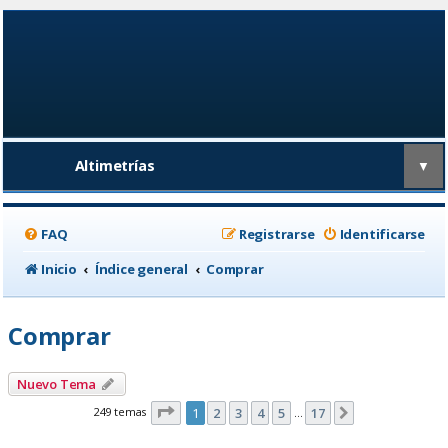
Altimetrías
▼
FAQ
Registrarse
Identificarse
Inicio
Índice general
Comprar
Comprar
Nuevo Tema
Página
1
de
17
249 temas
1
2
3
4
5
17
Siguiente
…