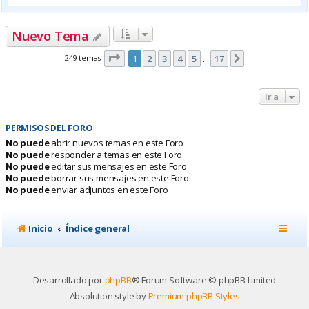
Nuevo Tema
Página
1
de
17
249 temas
1
2
3
4
5
17
Siguiente
…
Ir a
PERMISOS DEL FORO
No puede
abrir nuevos temas en este Foro
No puede
responder a temas en este Foro
No puede
editar sus mensajes en este Foro
No puede
borrar sus mensajes en este Foro
No puede
enviar adjuntos en este Foro
Inicio
Índice general
Desarrollado por
phpBB
® Forum Software © phpBB Limited
Absolution style by
Premium phpBB Styles