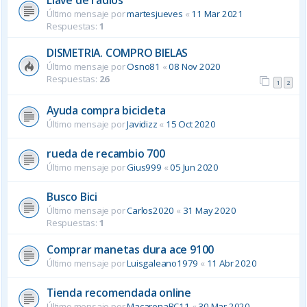
Último mensaje por
martesjueves
«
11 Mar 2021
Respuestas:
1
DISMETRIA. COMPRO BIELAS
Último mensaje por
Osno81
«
08 Nov 2020
Respuestas:
26
1
2
Ayuda compra bicicleta
Último mensaje por
Javidizz
«
15 Oct 2020
rueda de recambio 700
Último mensaje por
Gius999
«
05 Jun 2020
Busco Bici
Último mensaje por
Carlos2020
«
31 May 2020
Respuestas:
1
Comprar manetas dura ace 9100
Último mensaje por
Luisgaleano1979
«
11 Abr 2020
Tienda recomendada online
Último mensaje por
MacarenaBC11
«
30 Mar 2020