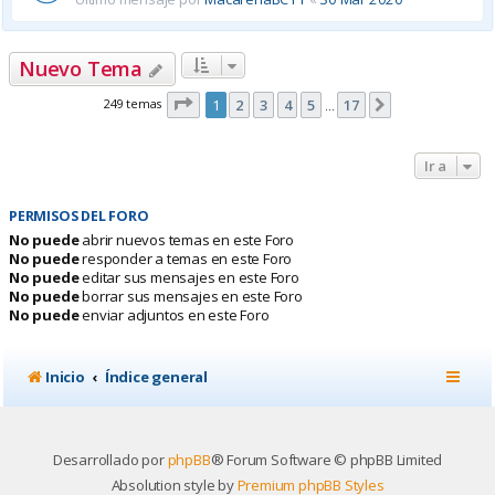
Nuevo Tema
Página
1
de
17
249 temas
1
2
3
4
5
17
Siguiente
…
Ir a
PERMISOS DEL FORO
No puede
abrir nuevos temas en este Foro
No puede
responder a temas en este Foro
No puede
editar sus mensajes en este Foro
No puede
borrar sus mensajes en este Foro
No puede
enviar adjuntos en este Foro
Inicio
Índice general
Desarrollado por
phpBB
® Forum Software © phpBB Limited
Absolution style by
Premium phpBB Styles