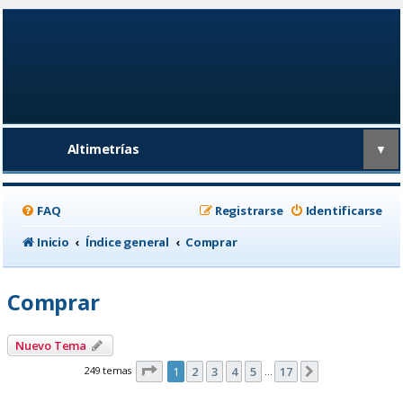
Altimetrías
▼
FAQ
Registrarse
Identificarse
Inicio
Índice general
Comprar
Comprar
Nuevo Tema
Página
1
de
17
249 temas
1
2
3
4
5
17
Siguiente
…