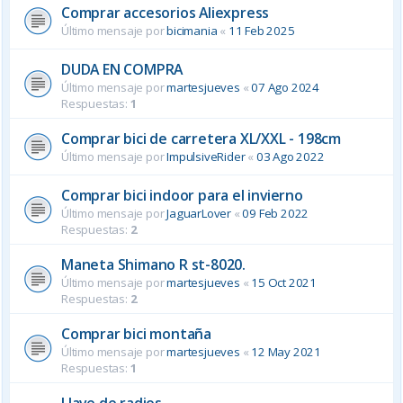
Comprar accesorios Aliexpress
Último mensaje por
bicimania
«
11 Feb 2025
DUDA EN COMPRA
Último mensaje por
martesjueves
«
07 Ago 2024
Respuestas:
1
Comprar bici de carretera XL/XXL - 198cm
Último mensaje por
ImpulsiveRider
«
03 Ago 2022
Comprar bici indoor para el invierno
Último mensaje por
JaguarLover
«
09 Feb 2022
Respuestas:
2
Maneta Shimano R st-8020.
Último mensaje por
martesjueves
«
15 Oct 2021
Respuestas:
2
Comprar bici montaña
Último mensaje por
martesjueves
«
12 May 2021
Respuestas:
1
Llave de radios