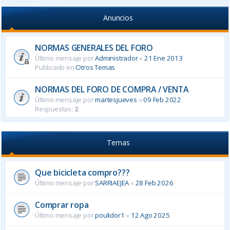
Anuncios
NORMAS GENERALES DEL FORO
Último mensaje por
Administrador
«
21 Ene 2013
Publicado en
Otros Temas
NORMAS DEL FORO DE COMPRA / VENTA
Último mensaje por
martesjueves
«
09 Feb 2022
Respuestas:
2
Temas
Que bicicleta compro???
Último mensaje por
SARRIAEJEA
«
28 Feb 2026
Comprar ropa
Último mensaje por
poulidor1
«
12 Ago 2025