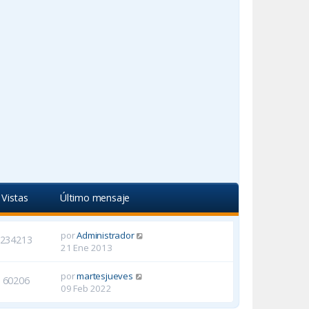
Vistas
Último mensaje
por
Administrador
234213
21 Ene 2013
por
martesjueves
60206
09 Feb 2022