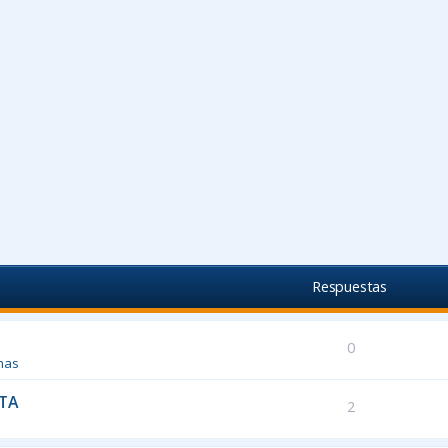
Respuestas
0
mas
TA
2