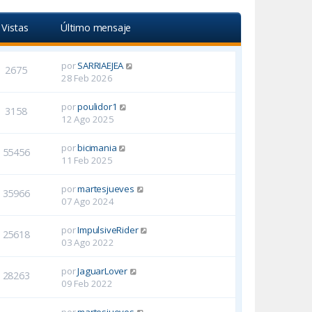
Vistas
Último mensaje
por
SARRIAEJEA
2675
28 Feb 2026
por
poulidor1
3158
12 Ago 2025
por
bicimania
55456
11 Feb 2025
por
martesjueves
35966
07 Ago 2024
por
ImpulsiveRider
25618
03 Ago 2022
por
JaguarLover
28263
09 Feb 2022
por
martesjueves