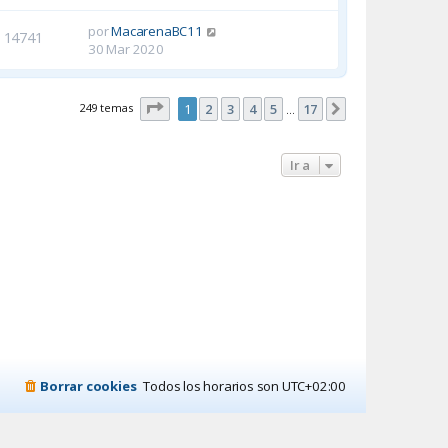
por
MacarenaBC11
14741
30 Mar 2020
Página
1
de
17
249 temas
1
2
3
4
5
17
Siguiente
…
Ir a
Borrar cookies
Todos los horarios son
UTC+02:00