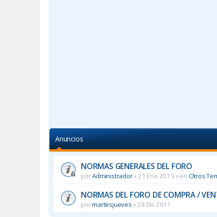
Anuncios
NORMAS GENERALES DEL FORO
por
Administrador
»
21 Ene 2013
» en
Otros Te
NORMAS DEL FORO DE COMPRA / VEN
por
martesjueves
»
28 Dic 2011