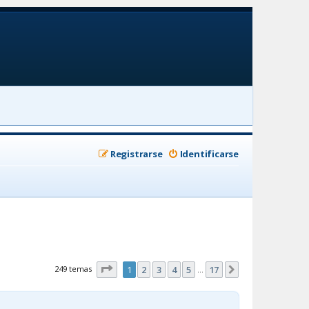
Registrarse
Identificarse
Página
1
de
17
249 temas
1
2
3
4
5
17
Siguiente
…