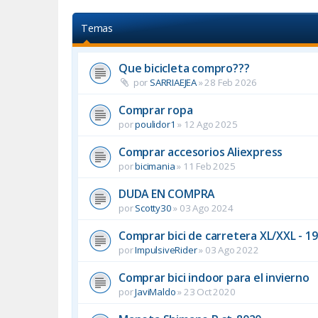
Temas
Que bicicleta compro???
por
SARRIAEJEA
»
28 Feb 2026
Comprar ropa
por
poulidor1
»
12 Ago 2025
Comprar accesorios Aliexpress
por
bicimania
»
11 Feb 2025
DUDA EN COMPRA
por
Scotty30
»
03 Ago 2024
Comprar bici de carretera XL/XXL - 1
por
ImpulsiveRider
»
03 Ago 2022
Comprar bici indoor para el invierno
por
JaviMaldo
»
23 Oct 2020