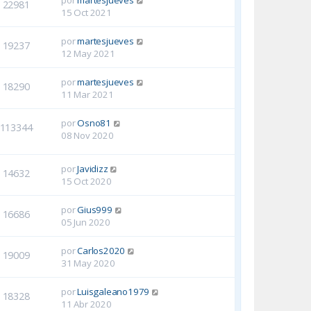
22981
15 Oct 2021
por
martesjueves
19237
12 May 2021
por
martesjueves
18290
11 Mar 2021
por
Osno81
113344
08 Nov 2020
por
Javidizz
14632
15 Oct 2020
por
Gius999
16686
05 Jun 2020
por
Carlos2020
19009
31 May 2020
por
Luisgaleano1979
18328
11 Abr 2020