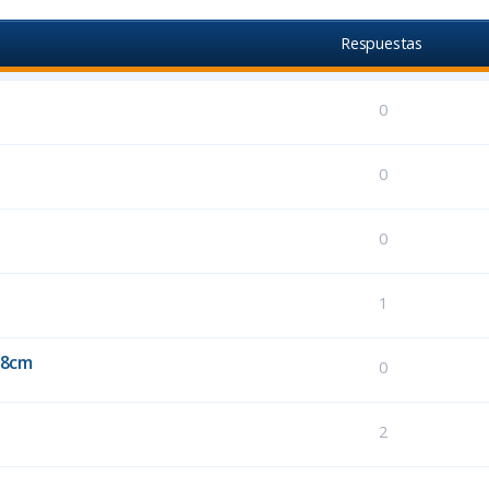
Respuestas
0
0
0
1
98cm
0
2