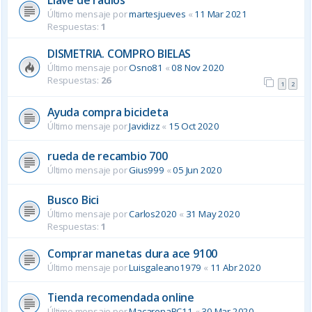
Último mensaje por
martesjueves
«
11 Mar 2021
Respuestas:
1
DISMETRIA. COMPRO BIELAS
Último mensaje por
Osno81
«
08 Nov 2020
Respuestas:
26
1
2
Ayuda compra bicicleta
Último mensaje por
Javidizz
«
15 Oct 2020
rueda de recambio 700
Último mensaje por
Gius999
«
05 Jun 2020
Busco Bici
Último mensaje por
Carlos2020
«
31 May 2020
Respuestas:
1
Comprar manetas dura ace 9100
Último mensaje por
Luisgaleano1979
«
11 Abr 2020
Tienda recomendada online
Último mensaje por
MacarenaBC11
«
30 Mar 2020