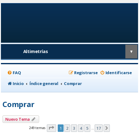
Altimetrías
▼
FAQ
Registrarse
Identificarse
Inicio
Índice general
Comprar
Comprar
Nuevo Tema
Página
1
de
17
249 temas
1
2
3
4
5
17
Siguiente
…