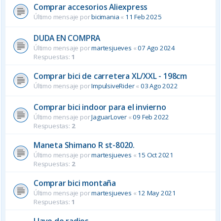
Comprar accesorios Aliexpress
Último mensaje por
bicimania
«
11 Feb 2025
DUDA EN COMPRA
Último mensaje por
martesjueves
«
07 Ago 2024
Respuestas:
1
Comprar bici de carretera XL/XXL - 198cm
Último mensaje por
ImpulsiveRider
«
03 Ago 2022
Comprar bici indoor para el invierno
Último mensaje por
JaguarLover
«
09 Feb 2022
Respuestas:
2
Maneta Shimano R st-8020.
Último mensaje por
martesjueves
«
15 Oct 2021
Respuestas:
2
Comprar bici montaña
Último mensaje por
martesjueves
«
12 May 2021
Respuestas:
1
Llave de radios