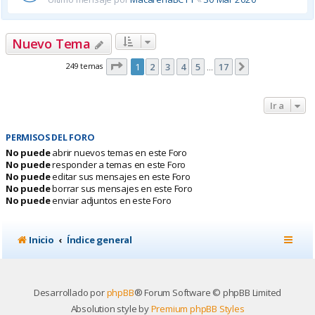
Nuevo Tema
Página
1
de
17
249 temas
1
2
3
4
5
17
Siguiente
…
Ir a
PERMISOS DEL FORO
No puede
abrir nuevos temas en este Foro
No puede
responder a temas en este Foro
No puede
editar sus mensajes en este Foro
No puede
borrar sus mensajes en este Foro
No puede
enviar adjuntos en este Foro
Inicio
Índice general
Desarrollado por
phpBB
® Forum Software © phpBB Limited
Absolution style by
Premium phpBB Styles