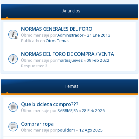
Anuncios
NORMAS GENERALES DEL FORO
Último mensaje por
Administrador
«
21 Ene 2013
Publicado en
Otros Temas
NORMAS DEL FORO DE COMPRA / VENTA
Último mensaje por
martesjueves
«
09 Feb 2022
Respuestas:
2
Temas
Que bicicleta compro???
Último mensaje por
SARRIAEJEA
«
28 Feb 2026
Comprar ropa
Último mensaje por
poulidor1
«
12 Ago 2025