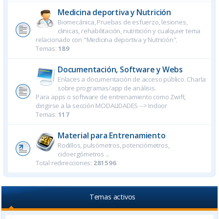
Medicina deportiva y Nutrición
Biomecánica, Pruebas de esfuerzo, lesiones,
clinicas, rehabilitación, nutritición y cualquier tema
relacionado con "Medicina deportiva y Nutrición".
Temas:
189
Documentación, Software y Webs
Enlaces a documentación de acceso público. Charla
sobre programas/app de análisis.
Para apps o software de entrenamiento como Zwift,
dirigirse a la sección MODALIDADES --> Indoor
Temas:
117
Material para Entrenamiento
Rodillos, pulsómetros, potenciómetros,
cicloergómetros ...
Total redirecciones:
281596
Temas activos