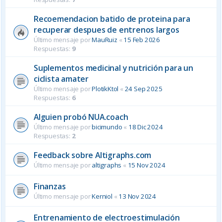
Recoemendacion batido de proteina para
recuperar despues de entrenos largos
Último mensaje por
MauRuiz
«
15 Feb 2026
Respuestas:
9
Suplementos medicinal y nutrición para un
ciclista amater
Último mensaje por
PlotikKtol
«
24 Sep 2025
Respuestas:
6
Alguien probó NUA.coach
Último mensaje por
bicimundo
«
18 Dic 2024
Respuestas:
2
Feedback sobre Altigraphs.com
Último mensaje por
altigraphs
«
15 Nov 2024
Finanzas
Último mensaje por
Kerniol
«
13 Nov 2024
Entrenamiento de electroestimulación