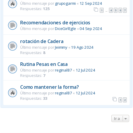
Último mensaje por
grupogarmi
«
12 Sep 2024
Respuestas:
125
1
4
5
6
7
…
Recomendaciones de ejercicios
Último mensaje por
DiceGirlEgle
«
04 Sep 2024
rotación de Cadera
Último mensaje por
Jeimmy
«
19 Ago 2024
Respuestas:
8
Rutina Pesas en Casa
Último mensaje por
reginal87
«
12 Jul 2024
Respuestas:
7
Como mantener la forma?
Último mensaje por
reginal87
«
12 Jul 2024
Respuestas:
33
1
2
Ir a