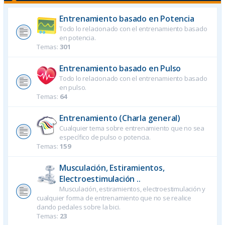
Entrenamiento basado en Potencia
Todo lo relacionado con el entrenamiento basado
en potencia.
Temas:
301
Entrenamiento basado en Pulso
Todo lo relacionado con el entrenamiento basado
en pulso.
Temas:
64
Entrenamiento (Charla general)
Cualquier tema sobre entrenamiento que no sea
específico de pulso o potencia.
Temas:
159
Musculación, Estiramientos,
Electroestimulación ..
Musculación, estiramientos, electroestimulación y
cualquier forma de entrenamiento que no se realice
dando pedales sobre la bici.
Temas:
23