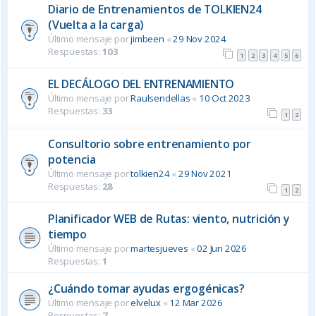
Diario de Entrenamientos de TOLKIEN24
(Vuelta a la carga)
Último mensaje por
jimbeen
«
29 Nov 2024
Respuestas:
103
1
2
3
4
5
6
EL DECÁLOGO DEL ENTRENAMIENTO
Último mensaje por
Raulsendellas
«
10 Oct 2023
Respuestas:
33
1
2
Consultorio sobre entrenamiento por
potencia
Último mensaje por
tolkien24
«
29 Nov 2021
Respuestas:
28
1
2
Planificador WEB de Rutas: viento, nutrición y
tiempo
Último mensaje por
martesjueves
«
02 Jun 2026
Respuestas:
1
¿Cuándo tomar ayudas ergogénicas?
Último mensaje por
elvelux
«
12 Mar 2026
Respuestas:
7