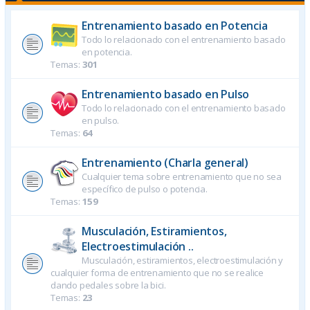
Entrenamiento basado en Potencia
Todo lo relacionado con el entrenamiento basado
en potencia.
Temas:
301
Entrenamiento basado en Pulso
Todo lo relacionado con el entrenamiento basado
en pulso.
Temas:
64
Entrenamiento (Charla general)
Cualquier tema sobre entrenamiento que no sea
específico de pulso o potencia.
Temas:
159
Musculación, Estiramientos,
Electroestimulación ..
Musculación, estiramientos, electroestimulación y
cualquier forma de entrenamiento que no se realice
dando pedales sobre la bici.
Temas:
23