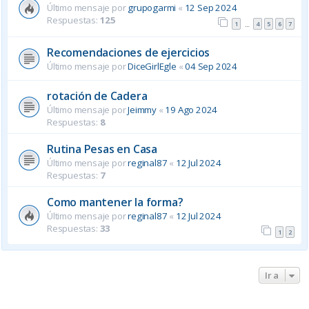
Último mensaje por
grupogarmi
«
12 Sep 2024
Respuestas:
125
1
4
5
6
7
…
Recomendaciones de ejercicios
Último mensaje por
DiceGirlEgle
«
04 Sep 2024
rotación de Cadera
Último mensaje por
Jeimmy
«
19 Ago 2024
Respuestas:
8
Rutina Pesas en Casa
Último mensaje por
reginal87
«
12 Jul 2024
Respuestas:
7
Como mantener la forma?
Último mensaje por
reginal87
«
12 Jul 2024
Respuestas:
33
1
2
Ir a