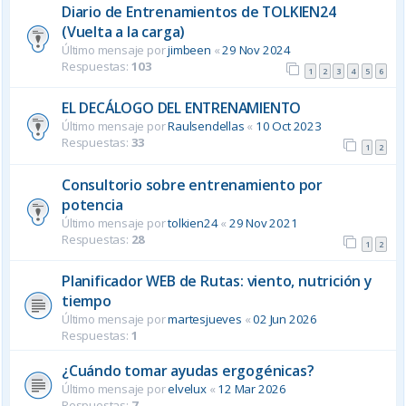
Diario de Entrenamientos de TOLKIEN24
(Vuelta a la carga)
Último mensaje por
jimbeen
«
29 Nov 2024
Respuestas:
103
1
2
3
4
5
6
EL DECÁLOGO DEL ENTRENAMIENTO
Último mensaje por
Raulsendellas
«
10 Oct 2023
Respuestas:
33
1
2
Consultorio sobre entrenamiento por
potencia
Último mensaje por
tolkien24
«
29 Nov 2021
Respuestas:
28
1
2
Planificador WEB de Rutas: viento, nutrición y
tiempo
Último mensaje por
martesjueves
«
02 Jun 2026
Respuestas:
1
¿Cuándo tomar ayudas ergogénicas?
Último mensaje por
elvelux
«
12 Mar 2026
Respuestas:
7