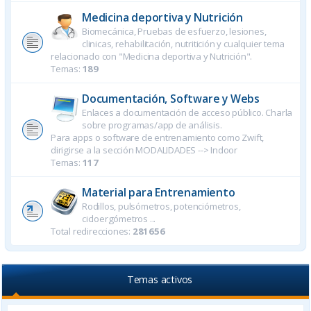
Medicina deportiva y Nutrición
Biomecánica, Pruebas de esfuerzo, lesiones,
clinicas, rehabilitación, nutritición y cualquier tema
relacionado con "Medicina deportiva y Nutrición".
Temas:
189
Documentación, Software y Webs
Enlaces a documentación de acceso público. Charla
sobre programas/app de análisis.
Para apps o software de entrenamiento como Zwift,
dirigirse a la sección MODALIDADES --> Indoor
Temas:
117
Material para Entrenamiento
Rodillos, pulsómetros, potenciómetros,
cicloergómetros ...
Total redirecciones:
281656
Temas activos