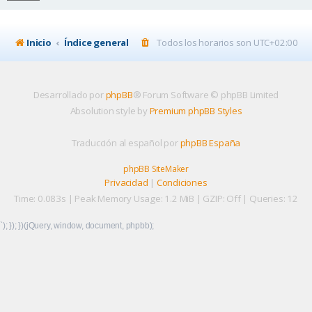
Inicio
Índice general
Todos los horarios son
UTC+02:00
Desarrollado por
phpBB
® Forum Software © phpBB Limited
Absolution style by
Premium phpBB Styles
Traducción al español por
phpBB España
phpBB SiteMaker
Privacidad
|
Condiciones
Time: 0.083s
| Peak Memory Usage: 1.2 MiB | GZIP: Off |
Queries: 12
`); }); })(jQuery, window, document, phpbb);