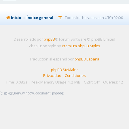
Inicio
Índice general
Todos los horarios son
UTC+02:00
Desarrollado por
phpBB
® Forum Software © phpBB Limited
Absolution style by
Premium phpBB Styles
Traducción al español por
phpBB España
phpBB SiteMaker
Privacidad
|
Condiciones
Time: 0.083s
| Peak Memory Usage: 1.2 MiB | GZIP: Off |
Queries: 12
`); }); })(jQuery, window, document, phpbb);