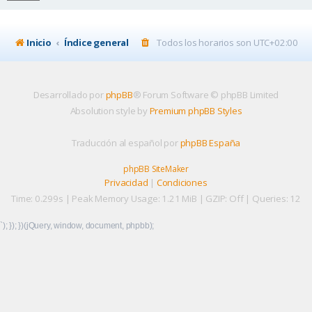
Inicio
Índice general
Todos los horarios son
UTC+02:00
Desarrollado por
phpBB
® Forum Software © phpBB Limited
Absolution style by
Premium phpBB Styles
Traducción al español por
phpBB España
phpBB SiteMaker
Privacidad
|
Condiciones
Time: 0.299s
| Peak Memory Usage: 1.21 MiB | GZIP: Off |
Queries: 12
`); }); })(jQuery, window, document, phpbb);