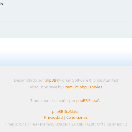
io.
Desarrollado por
phpBB
® Forum Software © phpBB Limited
Absolution style by
Premium phpBB Styles
Traducción al español por
phpBB España
phpBB SiteMaker
Privacidad
|
Condiciones
Time: 0.154s
| Peak Memory Usage: 1.26 MiB | GZIP: Off |
Queries: 12