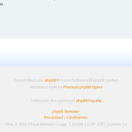
io.
Desarrollado por
phpBB
® Forum Software © phpBB Limited
Absolution style by
Premium phpBB Styles
Traducción al español por
phpBB España
phpBB SiteMaker
Privacidad
|
Condiciones
Time: 0.182s
| Peak Memory Usage: 1.36 MiB | GZIP: Off |
Queries: 12