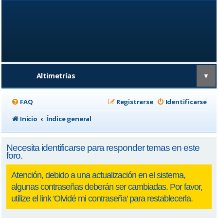
Altimetrías
▼
FAQ
Registrarse
Identificarse
Inicio
Índice general
Necesita identificarse para responder temas en este
foro.