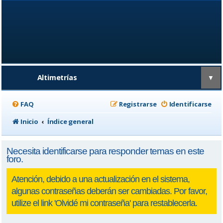
Altimetrías
▼
FAQ
Registrarse
Identificarse
Inicio
Índice general
Necesita identificarse para responder temas en este
foro.