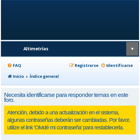
Altimetrías
▼
FAQ
Registrarse
Identificarse
Inicio
Índice general
Necesita identificarse para responder temas en este
foro.