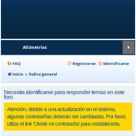
Altimetrías
▼
FAQ
Registrarse
Identificarse
Inicio
Índice general
Necesita identificarse para responder temas en este
foro.