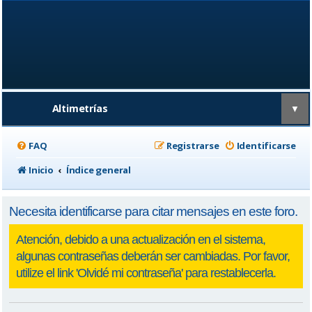
Altimetrías
▼
FAQ
Registrarse
Identificarse
Inicio
Índice general
Necesita identificarse para citar mensajes en este foro.