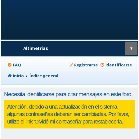
Altimetrías
▼
FAQ
Registrarse
Identificarse
Inicio
Índice general
Necesita identificarse para citar mensajes en este foro.