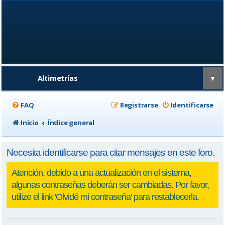
Altimetrías
▼
FAQ
Registrarse
Identificarse
Inicio
Índice general
Necesita identificarse para citar mensajes en este foro.