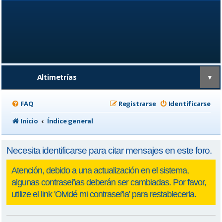
Altimetrías
▼
FAQ
Registrarse
Identificarse
Inicio
Índice general
Necesita identificarse para citar mensajes en este foro.