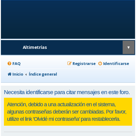
Altimetrías
▼
FAQ
Registrarse
Identificarse
Inicio
Índice general
Necesita identificarse para citar mensajes en este foro.