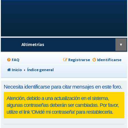
Altimetrías
▼
FAQ
Registrarse
Identificarse
Inicio
Índice general
Necesita identificarse para citar mensajes en este foro.