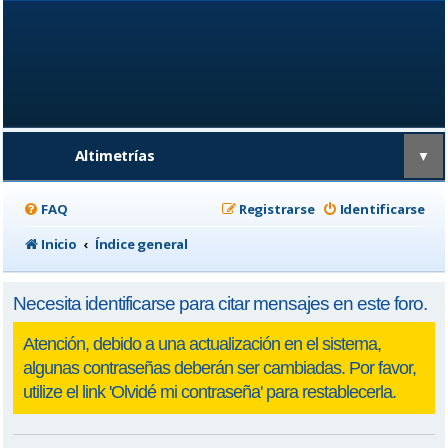
Altimetrías
▼
FAQ
Registrarse
Identificarse
Inicio
Índice general
Necesita identificarse para citar mensajes en este foro.