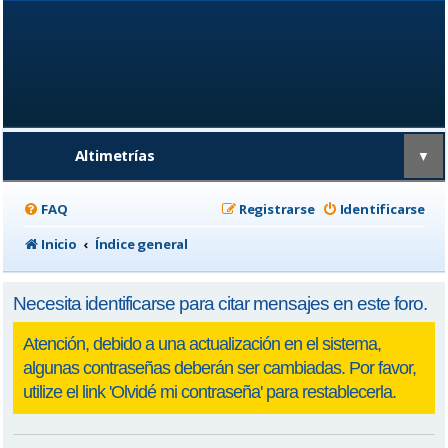
Altimetrías
▼
FAQ
Registrarse
Identificarse
Inicio
Índice general
Necesita identificarse para citar mensajes en este foro.